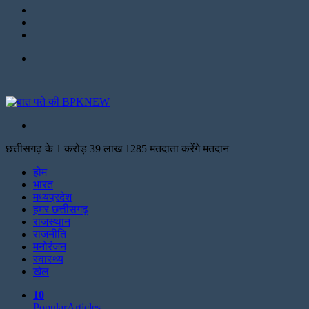
LinkedIn
Twitter
Facebook
Menu
Search
for
छत्तीसगढ़ के 1 करोड़ 39 लाख 1285 मतदाता करेंगे मतदान
Facebook
Twitter
Print
होम
भारत
मध्यप्रदेश
हमर छत्तीसगढ़
राजस्थान
राजनीति
मनोरंजन
स्वास्थ्य
खेल
10
Popular
Articles