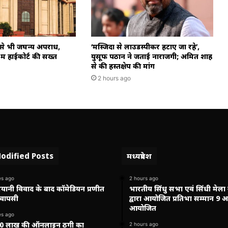
 से भी जघन्य अपराध,
‘मस्जिदों से लाउडस्पीकर हटाए जा रहे’,
ें हाईकोर्ट की सख्त
युसूफ पठान ने जताई नाराजगी; अमित शाह
से की हस्तक्षेप की मांग
2 hours ago
odified Posts
मध्यप्रदेश
es ago
2 hours ago
रयानी विवाद के बाद कॉमेडियन प्रणीत
भारतीय सिंधु सभा एवं सिंधी मेला
 वापसी
द्वारा आयोजित प्रतिभा सम्मान 9 
आयोजित
es ago
 90 लाख की ऑनलाइन ठगी का
2 hours ago