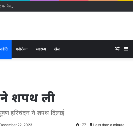
पर पैसों की बारिश! इंग्लिश क्लब ने दिया करोड़ों की सैलरी वाला मेगा ऑफर
Rand
Si
जनीति
मनोरंजन
स्वास्थ्य
खेल
Articl
ों ने शपथ ली
भूूषण हरिचंदन ने शपथ दिलाई
 December 22, 2023
177
Less than a minute