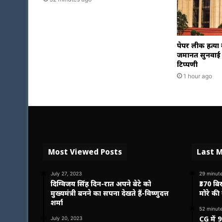
पेपर लीक हत्या
जमानत सुनवाई म
टिप्पणी
1 hour ago
Most Viewed Posts
Last M
July 27, 2023
29 minut
दिग्विजय सिंह दिन-रात अपने बेटे को
₹370 बि
मुख्यमंत्री बनने का सपना देखते हैं-विष्णुदत्त
मोरे की
शर्मा
52 minut
CG में
July 20, 2023