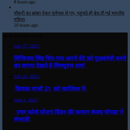
8 hours ago
नौकरी का झांसा देकर पुर्तगाल ले गए, पहुंचते ही बेच दी गई भारतीय
महिला
10 hours ago
Most Viewed Posts
July 27, 2023
दिग्विजय सिंह दिन-रात अपने बेटे को मुख्यमंत्री बनने
का सपना देखते हैं-विष्णुदत्त शर्मा
July 20, 2023
प्रियंका गांधी 21 को ग्वालियर में
June 1, 2023
एयर फोर्स स्टेशन हिंडन की कमान संजय चोपड़ा ने
संभाली