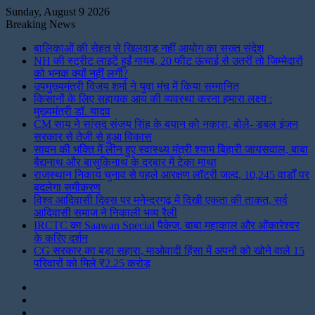
Sunday, August 9 2026
Breaking News
बालिकाओं की सेहत से खिलवाड़ नहीं आयोग का सख्त संदेश
NH की स्ट्रीट लाइटें हुईं गायब, 20 फीट ऊंचाई से उतरीं तो जिम्मेदारों
को भनक क्यों नहीं लगी?
उपमुख्यमंत्री विजय शर्मा ने युवा मंच में किया सम्मानित
किसानों के लिए सहायक आय की व्यवस्था करना हमारा लक्ष्य :
मुख्यमंत्री डॉ. यादव
CM साय ने सांसद संजय सिंह के बयान को नकारा, बोले- डबल इंजन
सरकार से तेजी से हुआ विकास
सावन की भक्ति में लीन हुए स्वास्थ्य मंत्री श्याम बिहारी जायसवाल, बाबा
बैद्यनाथ और बासुकिनाथ के दरबार में टेका माथा
राजस्थान निकाय चुनाव से पहले आरक्षण लॉटरी जल्द, 10,245 वार्डों पर
बदलेगा समीकरण
विश्व आदिवासी दिवस पर मनेन्द्रगढ़ में दिखी एकता की ताकत, सर्व
आदिवासी समाज ने निकाली भव्य रैली
IRCTC का Saawan Special पैकेज, बाबा महाकाल और ओंकारेश्वर
के करिए दर्शन
CG सरकार का बड़ा सहारा, माओवादी हिंसा में अपनों को खोने वाले 15
परिवारों को मिले ₹2.25 करोड़
Instagram
LinkedIn
Twitter