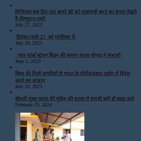
दिग्विजय सिंह दिन-रात अपने बेटे को मुख्यमंत्री बनने का सपना देखते
हैं-विष्णुदत्त शर्मा
July 27, 2023
प्रियंका गांधी 21 को ग्वालियर में
July 20, 2023
एयर फोर्स स्टेशन हिंडन की कमान संजय चोपड़ा ने संभाली
June 1, 2023
विश्‍व की निजी कंपनियों से भारत के सेमीकंडक्टर उद्योग में निवेश
करने का आह्वान
July 29, 2023
बीमारी मुक्त भारत की मुहिम की सतना में सारथी बनी डाॅ स्वप्ना वर्मा
February 25, 2024