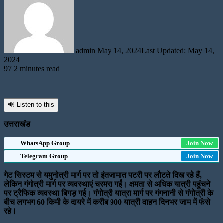
email
admin
May 14, 2024
Last Updated: May 14,
2024
97
2 minutes read
🔊 Listen to this
उत्तराखंड
WhatsApp Group
Join Now
Telegram Group
Join Now
गेट सिस्टम से यमुनोत्री मार्ग पर तो इंतजामात पटरी पर लौटते दिख रहे हैं,
लेकिन गंगोत्री मार्ग पर व्यवस्थाएं चरमरा गईं। क्षमता से अधिक यात्री पहुंचने
पर ट्रैफिक व्यवस्था बिगड़ गई। गंगोत्री यात्रा मार्ग पर गंगनानी से गंगोत्री के
बीच लगभग 60 किमी के दायरे में करीब 900 यात्री वाहन दिनभर जाम में फंसे
रहे।