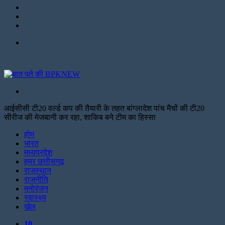
LinkedIn
Twitter
Facebook
Menu
Search
for
आईसीसी टी20 वर्ल्ड कप की तैयारी के तहत बांग्लादेश पांच मैचों की टी20
सीरीज की मेजबानी कर रहा, शाकिब बने टीम का हिस्सा
Facebook
Twitter
Print
होम
भारत
मध्यप्रदेश
हमर छत्तीसगढ़
राजस्थान
राजनीति
मनोरंजन
स्वास्थ्य
खेल
10