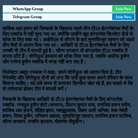
WhatsApp Group
Join Now
Telegram Group
Join Now
शाकिब अल हसन को जिम्बाब्वे के खिलाफ पहले तीन टी20 इंटरनेशनल मैचों के
लिए स्क्वॉड में नहीं चुना गया था, क्योंकि उन्होंने खुद बांग्लादेश क्रिकेट बोर्ड से
ब्रेक के लिए कहा था। आईपीएल से लौटने के बाद मुस्तफिजुर रहमान को पहले
तीन मैचों से आराम दिया गया था। आखिरी दो टी20 इंटरनेशनल मैचों के लिए
उनकी भी टीम में वापसी हुई है। सौम्य सरकार भी बांग्लादेश टी20 स्क्वॉड में
वापस लौटे हैं। शोरीफुल इस्लाम को ब्रेक दिया गया है, जबकि अफीफ हुसैन
और परवेज हुसैन स्क्वॉड में जगह नहीं बना पाए हैं।
सिलेक्टर अब्दुर रज्जाक ने कहा, 'हमने शोरीफुल को आराम दिया है, टीम
मैनेजमेंट और शोरीफुल दोनों को लगा कि उन्हें कुछ समय अपने परिवार के साथ
बिताना चाहिए। वह लंबे समय से लगातार क्रिकेट खेल रहे हैं, हम चाहते थे कि
वो तरोताजा होकर टीम में वापसी करें।'
जिम्बाब्वे के खिलाफ आखिरी दो टी20 इंटरनेशनल मैचों के लिए बांग्लादेश
स्क्वॉड- नजमुल हुसैन शंटो (कप्तान), लिटन कुमार दास, तनजिद हसन तमीम,
शाकिब अल हसन, तौहिद हृदय, महमूदुल्लाह, जेकर अली अनिक, शक मेहंदी
हसन, रिशद हुसैन, तस्किन अहमद, मुस्तफिजुर रहमान, तनजिम हसन साकिब,
सौम्य सरकार, तनवीर इस्लाम, मोहम्मद सैफुद्दीन।