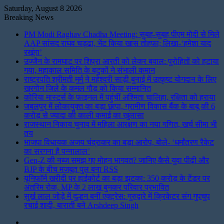
Saturday, August 8 2026
Breaking News
PM Modi Raghav Chadha Meeting: सुबह-सुबह पीएम मोदी से मिले
AAP सांसद राघव चड्ढा, भेंट किया खास तोहफा; लिखा-‘हमेशा याद
रखूंगा’
उज्जैन के रामघाट पर शिप्रा आरती को लेकर बवाल: पुरोहितों को हटाया
गया, महाकाल समिति के बटुकों ने संभाली कमान
राष्ट्रपति श्रीमती मुर्मु ने महेश्वरी साड़ी बुनाई में उत्कृष्ट योगदान के लिए
खरगोन जिले के कमल गौड़ को किया सम्मानित
कोरिया मास्टर्स के फाइनल में पहुंचीं अश्मिता चालिहा, रक्षिता को हराया
जबलपुर में लोकायुक्त का बड़ा छापा, ग्रामीण विकास बैंक के बाबू की 6
करोड़ से ज्यादा की काली कमाई का खुलासा
राजस्थान निकाय चुनाव में महिला आरक्षण का नया गणित, खर्च सीमा भी
तय
भाजपा विधायक अजय चंद्राकर का बड़ा आरोप, बोले- ‘धर्मांतरण रैकेट
का सरगना है पन्नालाल’
Gen-Z की नब्ज समझ गए मोहन भागवत? जानिए कैसे युवा पीढ़ी और
BJP के बीच मजबूत पुल बना RSS
यूनिफॉर्म खरीदी पर हाईकोर्ट का बड़ा झटका: 350 करोड़ के टेंडर पर
अंतरिम रोक, MP के 2 लाख बुनकर परिवार प्रभावित
सुर्ख लाल जोड़े में दुल्हन बनीं एक्ट्रेस: गुरुद्वारे में क्रिकेटर संग गुपचुप
रचाई शादी, बाराती बने Arshdeep Singh
Instagram