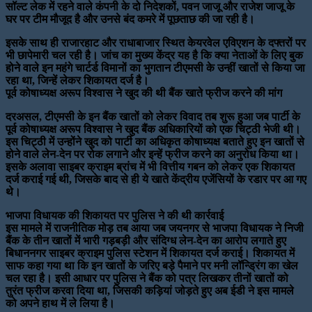
सॉल्ट लेक में रहने वाले कंपनी के दो निदेशकों, पवन जाजू और राजेश जाजू के
घर पर टीम मौजूद है और उनसे बंद कमरे में पूछताछ की जा रही है।
इसके साथ ही राजारहाट और राधाबाजार स्थित केयरवेल एविएशन के दफ्तरों पर
भी छापेमारी चल रही है। जांच का मुख्य केंद्र यह है कि क्या नेताओं के लिए बुक
होने वाले इन महंगे चार्टर्ड विमानों का भुगतान टीएमसी के उन्हीं खातों से किया जा
रहा था, जिन्हें लेकर शिकायत दर्ज है।
पूर्व कोषाध्यक्ष अरूप विश्वास ने खुद की थी बैंक खाते फ्रीज करने की मांग
दरअसल, टीएमसी के इन बैंक खातों को लेकर विवाद तब शुरू हुआ जब पार्टी के
पूर्व कोषाध्यक्ष अरूप विश्वास ने खुद बैंक अधिकारियों को एक चिट्ठी भेजी थी।
इस चिट्ठी में उन्होंने खुद को पार्टी का अधिकृत कोषाध्यक्ष बताते हुए इन खातों से
होने वाले लेन-देन पर रोक लगाने और इन्हें फ्रीज करने का अनुरोध किया था।
इसके अलावा साइबर क्राइम ब्रांच में भी वित्तीय गबन को लेकर एक शिकायत
दर्ज कराई गई थी, जिसके बाद से ही ये खाते केंद्रीय एजेंसियों के रडार पर आ गए
थे।
भाजपा विधायक की शिकायत पर पुलिस ने की थी कार्रवाई
इस मामले में राजनीतिक मोड़ तब आया जब जयनगर से भाजपा विधायक ने निजी
बैंक के तीन खातों में भारी गड़बड़ी और संदिग्ध लेन-देन का आरोप लगाते हुए
बिधाननगर साइबर क्राइम पुलिस स्टेशन में शिकायत दर्ज कराई। शिकायत में
साफ कहा गया था कि इन खातों के जरिए बड़े पैमाने पर मनी लॉन्ड्रिंग का खेल
चल रहा है। इसी आधार पर पुलिस ने बैंक को पत्र लिखकर तीनों खातों को
तुरंत फ्रीज करवा दिया था, जिसकी कड़ियां जोड़ते हुए अब ईडी ने इस मामले
को अपने हाथ में ले लिया है।