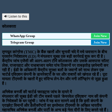
🔊 Listen to this
कोलकाता
WhatsApp Group
Join Now
Telegram Group
Join Now
तृणमूल कांग्रेस (TMC) के बैंक खातों और चुनावी चंदे में मचे घमासान के बीच
प्रवर्तन निदेशालय (ED) ने मंगलवार सुबह एक बड़ी कार्रवाई शुरू कर दी है।
केंद्रीय जांच एजेंसी की अलग-अलग टीमें कोलकाता और उसके आसपास सॉल्ट
लेक, राजारहाट और राधाबाजार समेत पांच ठिकानों पर ताबड़तोड़ छापेमारी कर
रही हैं। ईडी के अधिकारी केंद्रीय सुरक्षा बलों के जवानों को साथ लेकर एक
चार्टर्ड एविएशन कंपनी के डायरेक्टरों के घर और दफ्तरों को खंगाल रहे हैं। पूरा
मामला टीएमसी के खातों में हुए संदिग्ध लेन-देन और मनी लॉन्ड्रिंग से जुड़ा हुआ
है।
अभिषेक बनर्जी की चार्टर्ड फ्लाइट्स जांच के दायरे में
मंगलवार की सुबह ईडी की टीम सबसे पहले 'केयरवेल एविएशन' नाम की कंपनी
के निदेशकों के घर पहुंची। जांच में यह बात सामने आई है कि इसी कंपनी के
प्राइवेट विमानों और हेलीकॉप्टरों का इस्तेमाल टीएमसी के अखिल भारतीय
महासचिव अभिषेक बनर्जी और पार्टी के अन्य बड़े नेता दौरों के लिए करते रहे हैं।