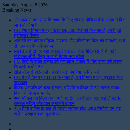
Saturday, August 8 2026
Breaking News
13 साल से कम उम्र के बच्चों के लिए सोशल मीडिया बैन! संसद में बिल
लाने की तैयारी
CG शिक्षा विभाग में बड़ा फेरबदल, 700 शिक्षकों के तबादले; जारी हुई
ट्रांसफर लिस्ट
अकाली दल करेगा महिला आरक्षण और परिसीमन बिल का समर्थन, BJP
से गठबंधन के संकेत तेज
MBBS सीटों पर बड़ा अपडेट! NEET सीट मैट्रिक्स से भी बढ़ीं
मेडिकल सीटें, केंद्र ने जारी किया नया ब्योरा
PM मोदी से राघव चड्ढा की मुलाकात, पंजाब में ‘बिग रोल’ को लेकर
सियासी चर्चाएं तेज
सीड बॉल से हरियाली की ओर बढ़े पिपरिया के विद्यार्थी
CG में बड़े पैमाने पर DFO के तबादले, वन विभाग में बड़ा प्रशासनिक
फेरबदल
विजय थलपति को बड़ा झटका, परिसीमन बैठक से 37 सांसद गायब;
विपक्ष ने किया बायकॉट
एम्स भोपाल को मिला नया एग्जीक्यूटिव डायरेक्टर, रिटायर्ड लेफ्टिनेंट
जनरल नरेंद्र कोटवाल संभालेंगे कमान
278 मिमी बारिश के बाद भी प्यासा रामगढ़ बांध, अवैध निर्माणों पर अब
चलेगा प्रशासन का बुलडोजर
Instagram
LinkedIn