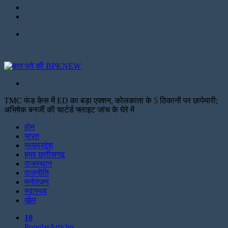
Twitter
Facebook
Menu
Search
for
TMC फंड केस में ED का बड़ा एक्शन, कोलकाता के 5 ठिकानों पर छापेमारी;
अभिषेक बनर्जी की चार्टर्ड फ्लाइट जांच के घेरे में
Facebook
Twitter
Print
होम
भारत
मध्यप्रदेश
हमर छत्तीसगढ़
राजस्थान
राजनीति
मनोरंजन
स्वास्थ्य
खेल
10
Popular
Articles