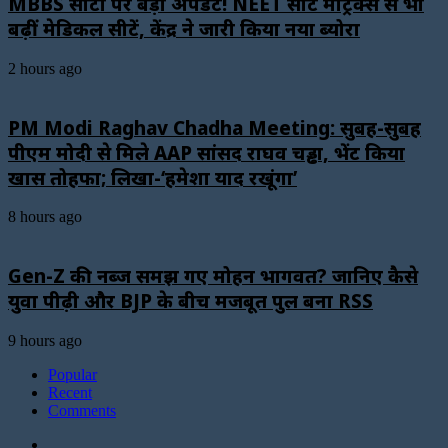
MBBS सीटों पर बड़ा अपडेट! NEET सीट मैट्रिक्स से भी
बढ़ीं मेडिकल सीटें, केंद्र ने जारी किया नया ब्योरा
2 hours ago
PM Modi Raghav Chadha Meeting: सुबह-सुबह
पीएम मोदी से मिले AAP सांसद राघव चड्ढा, भेंट किया
खास तोहफा; लिखा-‘हमेशा याद रखूंगा’
8 hours ago
Gen-Z की नब्ज समझ गए मोहन भागवत? जानिए कैसे
युवा पीढ़ी और BJP के बीच मजबूत पुल बना RSS
9 hours ago
Popular
Recent
Comments