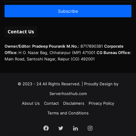
Email
address
Contact Us
Owner/Editor: Pradeep Pouranik
M.No.:
8717890381
Corporate
Office:
H O. Nazar Bag, Chhatarpur (MP) 471001
CG Bureau Office:
Main Road, Santoshi Nagar, Raipur (CG) 492001
© 2023 - 24 All Rights Reserved. | Proudly Design by
Serverhosthub.com
About Us
Contact
Disclaimers
Privacy Policy
Terms and Conditions
Facebook
Twitter
LinkedIn
Instagram