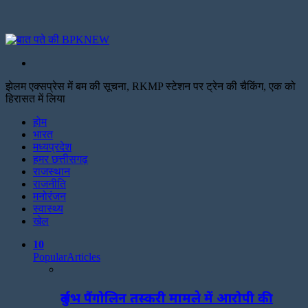
Search
for
झेलम एक्सप्रेस में बम की सूचना, RKMP स्टेशन पर ट्रेन की चैकिंग, एक को
हिरासत में लिया
Facebook
Twitter
Print
होम
भारत
मध्यप्रदेश
हमर छत्तीसगढ़
राजस्थान
राजनीति
मनोरंजन
स्वास्थ्य
खेल
10
Popular
Articles
दुर्लभ पैंगोलिन तस्करी मामले में आरोपी की