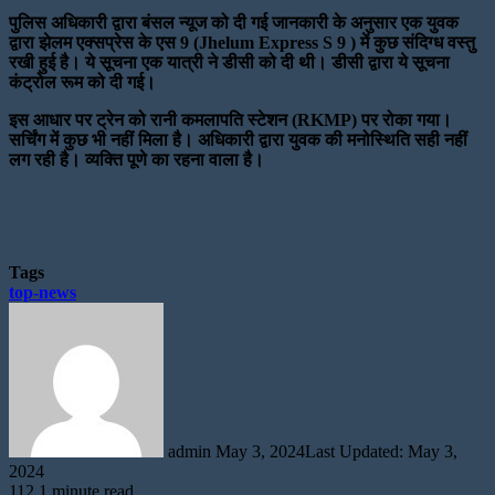
पुलिस अधिकारी द्वारा बंसल न्यूज को दी गई जानकारी के अनुसार एक युवक
द्वारा झेलम एक्सप्रेस के एस 9 (Jhelum Express S 9 ) में कुछ संदिग्ध वस्तु
रखी हुई है। ये सूचना एक यात्री ने डीसी को दी थी। डीसी द्वारा ये सूचना
कंट्रोल रूम को दी गई।
इस आधार पर ट्रेन को रानी कमलापति स्टेशन (RKMP) पर रोका गया।
सर्चिंग में कुछ भी नहीं मिला है। अधिकारी द्वारा युवक की मनोस्थिति सही नहीं
लग रही है। व्यक्ति पूणे का रहना वाला है।
Tags
top-news
Send
an
email
admin
May 3, 2024
Last Updated: May 3,
2024
112
1 minute read