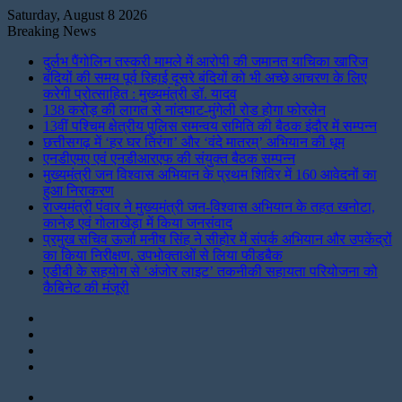
Saturday, August 8 2026
Breaking News
दुर्लभ पैंगोलिन तस्करी मामले में आरोपी की जमानत याचिका खारिज
बंदियों की समय पूर्व रिहाई दूसरे बंदियों को भी अच्छे आचरण के लिए
करेगी प्रोत्साहित : मुख्यमंत्री डॉ. यादव
138 करोड़ की लागत से नांदघाट-मुंगेली रोड होगा फोरलेन
13वीं पश्चिम क्षेत्रीय पुलिस समन्वय समिति की बैठक इंदौर में सम्पन्न
छत्तीसगढ़ में ‘हर घर तिरंगा’ और ‘वंदे मातरम्’ अभियान की धूम
एनडीएमए एवं एनडीआरएफ की संयुक्त बैठक सम्पन्न
मुख्यमंत्री जन विश्वास अभियान के प्रथम शिविर में 160 आवेदनों का
हुआ निराकरण
राज्यमंत्री पंवार ने मुख्यमंत्री जन-विश्वास अभियान के तहत खनोटा,
कानेड़ एवं गोलाखेड़ा में किया जनसंवाद
प्रमुख सचिव ऊर्जा मनीष सिंह ने सीहोर में संपर्क अभियान और उपकेंद्रों
का किया निरीक्षण, उपभोक्ताओं से लिया फीडबैक
एडीबी के सहयोग से ‘अंजोर लाइट’ तकनीकी सहायता परियोजना को
कैबिनेट की मंजूरी
Instagram
LinkedIn
Twitter
Facebook
Menu