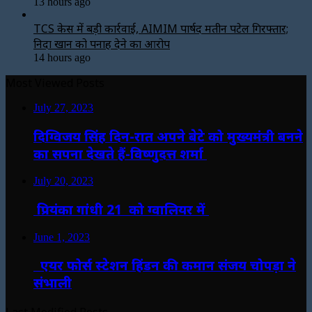
13 hours ago
TCS केस में बड़ी कार्रवाई, AIMIM पार्षद मतीन पटेल गिरफ्तार;
निदा खान को पनाह देने का आरोप
14 hours ago
Most Viewed Posts
July 27, 2023
दिग्विजय सिंह दिन-रात अपने बेटे को मुख्यमंत्री बनने
का सपना देखते हैं-विष्णुदत्त शर्मा
July 20, 2023
प्रियंका गांधी 21 को ग्वालियर में
June 1, 2023
एयर फोर्स स्टेशन हिंडन की कमान संजय चोपड़ा ने
संभाली