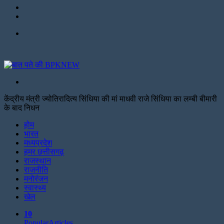
Twitter
Facebook
Menu
Search
for
केंद्रीय मंत्री ज्योतिरादित्य सिंधिया की मां माधवी राजे सिंधिया का लम्बी बीमारी
के बाद निधन
Facebook
Twitter
Print
होम
भारत
मध्यप्रदेश
हमर छत्तीसगढ़
राजस्थान
राजनीति
मनोरंजन
स्वास्थ्य
खेल
10
Popular
Articles