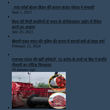
एयर फोर्स स्टेशन हिंडन की कमान संजय चोपड़ा ने संभाली
June 1, 2023
विश्‍व की निजी कंपनियों से भारत के सेमीकंडक्टर उद्योग में निवेश
करने का आह्वान
July 29, 2023
बीमारी मुक्त भारत की मुहिम की सतना में सारथी बनी डाॅ स्वप्ना वर्मा
February 25, 2024
राजपाल यादव की बढ़ीं मुश्किलें, ₹16 करोड़ के कर्ज पर बैंक ने संपत्ति
नीलामी का नोटिस चिपकाया
18 minutes ago