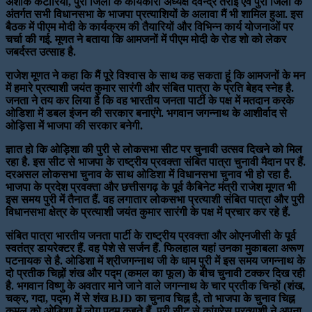
अशोक कटारिया, पुरी जिला के कार्यकारी अध्यक्ष देवेन्द्र तराई एवं पुरी जिला के
अंतर्गत सभी विधानसभा के भाजपा प्रत्याशियों के अलावा मैं भी शामिल हुआ. इस
बैठक में पीएम मोदी के कार्यक्रम की तैयारियों और विभिन्न कार्य योजनाओं पर
चर्चा की गई. मूणत ने बताया कि आमजनों में पीएम मोदी के रोड शो को लेकर
जबर्दस्त उत्साह है.
राजेश मूणत ने कहा कि मैं पूरे विश्वास के साथ कह सकता हूं कि आमजनों के मन
में हमारे प्रत्याशी जयंत कुमार सारंगी और संबित पात्रा के प्रति बेहद स्नेह है.
जनता ने तय कर लिया है कि वह भारतीय जनता पार्टी के पक्ष में मतदान करके
ओडिशा में डबल इंजन की सरकार बनाएंगे. भगवान जगन्नाथ के आशीर्वाद से
ओड़िसा में भाजपा की सरकार बनेगी.
ज्ञात हो कि ओड़िशा की पुरी से लोकसभा सीट पर चुनावी उत्सव दिखने को मिल
रहा है. इस सीट से भाजपा के राष्ट्रीय प्रवक्ता संबित पात्रा चुनावी मैदान पर हैं.
दरअसल लोकसभा चुनाव के साथ ओडिशा में विधानसभा चुनाव भी हो रहा है.
भाजपा के प्रदेश प्रवक्ता और छत्तीसगढ़ के पूर्व कैबिनेट मंत्री राजेश मूणत भी
इस समय पुरी में तैनात हैं. वह लगातार लोकसभा प्रत्याशी संबित पात्रा और पुरी
विधानसभा क्षेत्र के प्रत्याशी जयंत कुमार सारंगी के पक्ष में प्रचार कर रहे हैं.
संबित पात्रा भारतीय जनता पार्टी के राष्ट्रीय प्रवक्ता और ओएनजीसी के पूर्व
स्वतंत्र डायरेक्टर हैं. वह पेशे से सर्जन हैं. फिलहाल यहां उनका मुकाबला अरूण
पटनायक से है. ओडिशा में श्रीजगन्नाथ जी के धाम पुरी में इस समय जगन्नाथ के
दो प्रतीक चिह्नों शंख और पद्म (कमल का फूल) के बीच चुनावी टक्कर दिख रही
है. भगवान विष्णु के अवतार माने जाने वाले जगन्नाथ के चार प्रतीक चिन्हों (शंख,
चक्र, गदा, पद्म) में से शंख BJD का चुनाव चिह्न है, तो भाजपा के चुनाव चिह्न
कमल को ओडिशा में लोग पद्म कहते हैं. पुरी सीट से कांग्रेस प्रत्याशी ने अपना