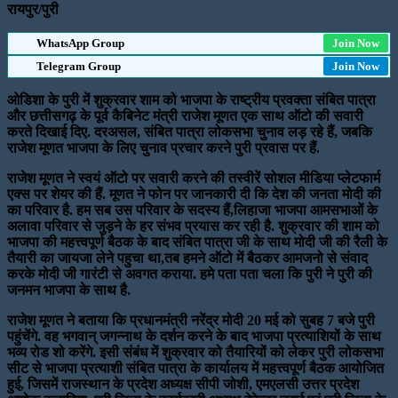
रायपुर/पुरी
WhatsApp Group
Join Now
Telegram Group
Join Now
ओडिशा के पुरी में शुक्रवार शाम को भाजपा के राष्ट्रीय प्रवक्ता संबित पात्रा
और छत्तीसगढ़ के पूर्व कैबिनेट मंत्री राजेश मूणत एक साथ ऑटो की सवारी
करते दिखाई दिए. दरअसल, संबित पात्रा लोकसभा चुनाव लड़ रहे हैं, जबकि
राजेश मूणत भाजपा के लिए चुनाव प्रचार करने पुरी प्रवास पर हैं.
राजेश मूणत ने स्वयं ऑटो पर सवारी करने की तस्वीरें सोशल मीडिया प्लेटफार्म
एक्स पर शेयर की हैं. मूणत ने फोन पर जानकारी दी कि देश की जनता मोदी की
का परिवार है. हम सब उस परिवार के सदस्य हैं,लिहाजा भाजपा आमसभाओं के
अलावा परिवार से जुड़ने के हर संभव प्रयास कर रही है. शुक्रवार की शाम को
भाजपा की महत्त्वपूर्ण बैठक के बाद संबित पात्रा जी के साथ मोदी जी की रैली के
तैयारी का जायजा लेने पहुचा था,तब हमने ऑटो में बैठकर आमजनो से संवाद
करके मोदी जी गारंटी से अवगत कराया. हमे पता पता चला कि पुरी ने पुरी की
जनमन भाजपा के साथ है.
राजेश मूणत ने बताया कि प्रधानमंत्री नरेंद्र मोदी 20 मई को सुबह 7 बजे पुरी
पहुंचेंगे. वह भगवान् जगन्नाथ के दर्शन करने के बाद भाजपा प्रत्याशियों के साथ
भव्य रोड शो करेंगे. इसी संबंध में शुक्रवार को तैयारियों को लेकर पुरी लोकसभा
सीट से भाजपा प्रत्याशी संबित पात्रा के कार्यालय में महत्त्वपूर्ण बैठक आयोजित
हुई, जिसमें राजस्थान के प्रदेश अध्यक्ष सीपी जोशी, एमएलसी उत्तर प्रदेश