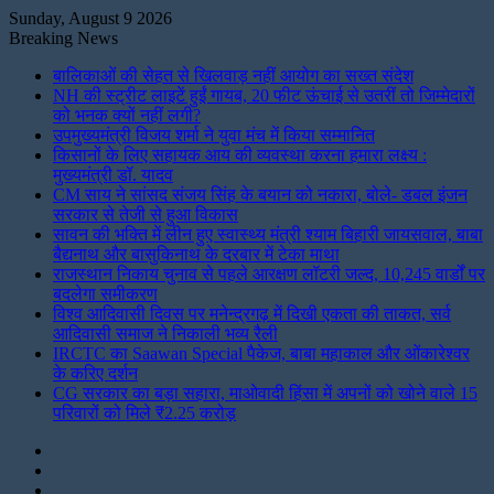
Sunday, August 9 2026
Breaking News
बालिकाओं की सेहत से खिलवाड़ नहीं आयोग का सख्त संदेश
NH की स्ट्रीट लाइटें हुईं गायब, 20 फीट ऊंचाई से उतरीं तो जिम्मेदारों
को भनक क्यों नहीं लगी?
उपमुख्यमंत्री विजय शर्मा ने युवा मंच में किया सम्मानित
किसानों के लिए सहायक आय की व्यवस्था करना हमारा लक्ष्य :
मुख्यमंत्री डॉ. यादव
CM साय ने सांसद संजय सिंह के बयान को नकारा, बोले- डबल इंजन
सरकार से तेजी से हुआ विकास
सावन की भक्ति में लीन हुए स्वास्थ्य मंत्री श्याम बिहारी जायसवाल, बाबा
बैद्यनाथ और बासुकिनाथ के दरबार में टेका माथा
राजस्थान निकाय चुनाव से पहले आरक्षण लॉटरी जल्द, 10,245 वार्डों पर
बदलेगा समीकरण
विश्व आदिवासी दिवस पर मनेन्द्रगढ़ में दिखी एकता की ताकत, सर्व
आदिवासी समाज ने निकाली भव्य रैली
IRCTC का Saawan Special पैकेज, बाबा महाकाल और ओंकारेश्वर
के करिए दर्शन
CG सरकार का बड़ा सहारा, माओवादी हिंसा में अपनों को खोने वाले 15
परिवारों को मिले ₹2.25 करोड़
Instagram
LinkedIn
Twitter