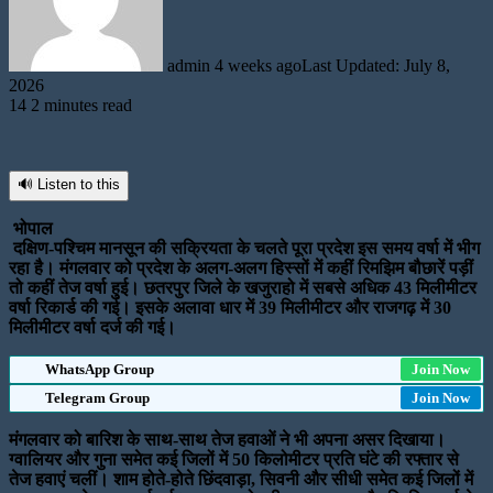
admin
4 weeks ago
Last Updated: July 8,
2026
14
2 minutes read
🔊 Listen to this
भोपाल
दक्षिण-पश्चिम मानसून की सक्रियता के चलते पूरा प्रदेश इस समय वर्षा में भीग
रहा है। मंगलवार को प्रदेश के अलग-अलग हिस्सों में कहीं रिमझिम बौछारें पड़ीं
तो कहीं तेज वर्षा हुई। छतरपुर जिले के खजुराहो में सबसे अधिक 43 मिलीमीटर
वर्षा रिकार्ड की गई। इसके अलावा धार में 39 मिलीमीटर और राजगढ़ में 30
मिलीमीटर वर्षा दर्ज की गई।
WhatsApp Group
Join Now
Telegram Group
Join Now
मंगलवार को बारिश के साथ-साथ तेज हवाओं ने भी अपना असर दिखाया।
ग्वालियर और गुना समेत कई जिलों में 50 किलोमीटर प्रति घंटे की रफ्तार से
तेज हवाएं चलीं। शाम होते-होते छिंदवाड़ा, सिवनी और सीधी समेत कई जिलों में