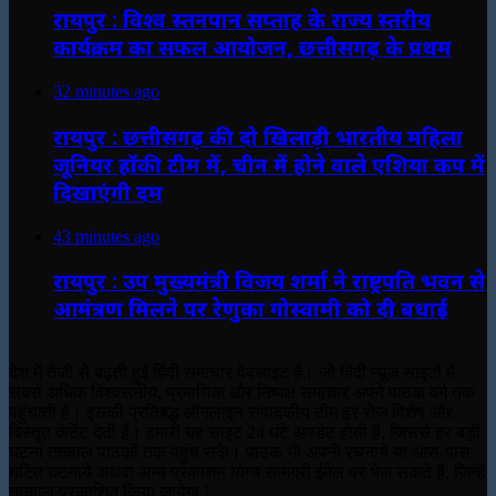
रायपुर : विश्व स्तनपान सप्ताह के राज्य स्तरीय
कार्यक्रम का सफल आयोजन, छत्तीसगढ़ के प्रथम
32 minutes ago
रायपुर : छत्तीसगढ़ की दो खिलाड़ी भारतीय महिला
जूनियर हॉकी टीम में, चीन में होने वाले एशिया कप में
दिखाएंगी दम
43 minutes ago
रायपुर : उप मुख्यमंत्री विजय शर्मा ने राष्ट्रपति भवन से
आमंत्रण मिलने पर रेणुका गोस्वामी को दी बधाई
देश में तेजी से बढ़ती हुई हिंदी समाचार वेबसाइट है। जो हिंदी न्यूज साइटों में
सबसे अधिक विश्वसनीय, प्रमाणिक और निष्पक्ष समाचार अपने पाठक वर्ग तक
पहुंचाती है। इसकी प्रतिबद्ध ऑनलाइन संपादकीय टीम हर रोज विशेष और
विस्तृत कंटेंट देती है। हमारी यह साइट 24 घंटे अपडेट होती है, जिससे हर बड़ी
घटना तत्काल पाठकों तक पहुंच सके। पाठक भी अपनी रचनाये या आस-पास
घटित घटनाये अथवा अन्य प्रकाशन योग्य सामग्री ईमेल पर भेज सकते है, जिन्हें
तत्काल प्रकाशित किया जायेगा !