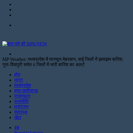
LinkedIn
Twitter
Facebook
Menu
Search
for
MP Weather: मध्यप्रदेश में मानसून मेहरबान, कई जिलों में झमाझम बारिश;
गुना-शिवपुरी समेत 6 जिलों में भारी बारिश का अलर्ट
Facebook
Twitter
Print
होम
भारत
मध्यप्रदेश
हमर छत्तीसगढ़
राजस्थान
राजनीति
मनोरंजन
स्वास्थ्य
खेल
10
Popular
Articles