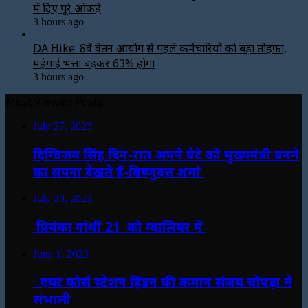
में दिए पूरे आंकड़े
3 hours ago
DA Hike: 8वें वेतन आयोग से पहले कर्मचारियों को बड़ा तोहफा,
महंगाई भत्ता बढ़कर 63% होगा
3 hours ago
Most Viewed Posts
July 27, 2023
दिग्विजय सिंह दिन-रात अपने बेटे को मुख्यमंत्री बनने
का सपना देखते हैं-विष्णुदत्त शर्मा
July 20, 2023
प्रियंका गांधी 21 को ग्वालियर में
June 1, 2023
एयर फोर्स स्टेशन हिंडन की कमान संजय चोपड़ा ने
संभाली