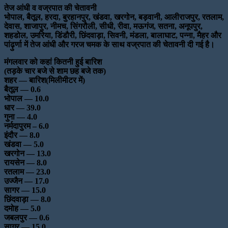
तेज आंधी व वज्रपात की चेतावनी
भोपाल, बैतूल, हरदा, बुरहानपुर, खंडवा, खरगोन, बड़वानी, आलीराजपुर, रतलाम,
देवास, शाजापुर, नीमच, सिंगरौली, सीधी, रीवा, मऊगंज, सतना, अनूपपुर,
शहडोल, उमरिया, डिंडौरी, छिंदवाड़ा, सिवनी, मंडला, बालाघाट, पन्ना, मैहर और
पांढ़ुर्णा में तेज आंधी और गरज चमक के साथ वज्रपात की चेतावनी दी गई है।
मंगलवार को कहां कितनी हुई बारिश
(तड़के चार बजे से शाम छह बजे तक)
शहर — बारिश(मिलीमीटर में)
बैतूल — 0.6
भोपाल — 10.0
धार — 39.0
गुना — 4.0
नर्मदापुरम – 6.0
इंदौर — 8.0
खंडवा — 5.0
खरगोन — 13.0
रायसेन — 8.0
रतलाम — 23.0
उज्जैन — 17.0
सागर — 15.0
छिंदवाड़ा — 8.0
दमोह — 5.0
जबलपुर — 0.6
सागर — 15.0