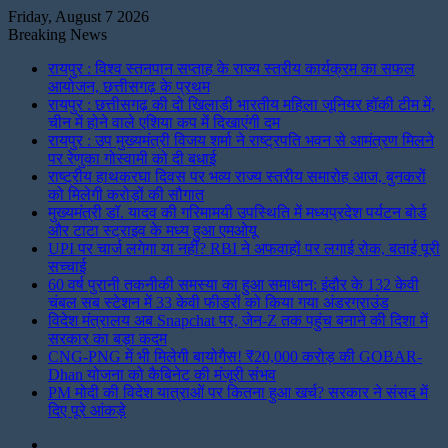
Friday, August 7 2026
Breaking News
रायपुर : विश्व स्तनपान सप्ताह के राज्य स्तरीय कार्यक्रम का सफल
आयोजन, छत्तीसगढ़ के प्रथम
रायपुर : छत्तीसगढ़ की दो खिलाड़ी भारतीय महिला जूनियर हॉकी टीम में,
चीन में होने वाले एशिया कप में दिखाएंगी दम
रायपुर : उप मुख्यमंत्री विजय शर्मा ने राष्ट्रपति भवन से आमंत्रण मिलने
पर रेणुका गोस्वामी को दी बधाई
राष्ट्रीय हाथकरघा दिवस पर भव्य राज्य स्तरीय समारोह आज, बुनकरों
को मिलेगी करोड़ों की सौगात
मुख्यमंत्री डॉ. यादव की गरिमामयी उपस्थिति में मध्यप्रदेश पर्यटन बोर्ड
और टाटा स्ट्राइव के मध्य हुआ एमओयू
UPI पर चार्ज लगेगा या नहीं? RBI ने अफवाहों पर लगाई रोक, बताई पूरी
सच्चाई
60 वर्ष पुरानी तकनीकी समस्या का हुआ समाधान: इंदौर के 132 केवी
चंबल सब स्टेशन में 33 केवी फीडरों को किया गया अंडरग्राउंड
विदेश मंत्रालय अब Snapchat पर, जेन-Z तक पहुंच बनाने की दिशा में
सरकार का बड़ा कदम
CNG-PNG में भी मिलेगी बायोगैस! ₹20,000 करोड़ की GOBAR-
Dhan योजना को कैबिनेट की मंजूरी संभव
PM मोदी की विदेश यात्राओं पर कितना हुआ खर्च? सरकार ने संसद में
दिए पूरे आंकड़े
Instagram