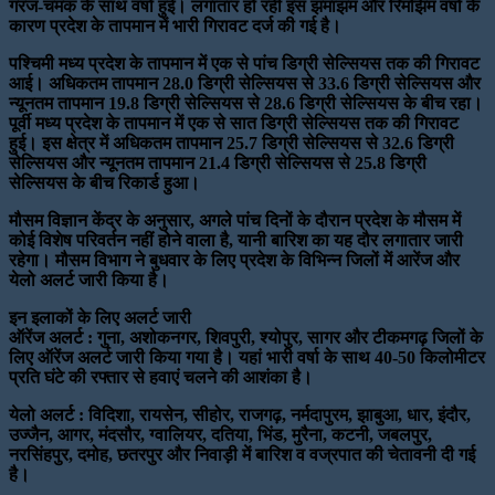
गरज-चमक के साथ वर्षा हुई। लगातार हो रही इस झमाझम और रिमझिम वर्षा के
कारण प्रदेश के तापमान में भारी गिरावट दर्ज की गई है।
पश्चिमी मध्य प्रदेश के तापमान में एक से पांच डिग्री सेल्सियस तक की गिरावट
आई। अधिकतम तापमान 28.0 डिग्री सेल्सियस से 33.6 डिग्री सेल्सियस और
न्यूनतम तापमान 19.8 डिग्री सेल्सियस से 28.6 डिग्री सेल्सियस के बीच रहा।
पूर्वी मध्य प्रदेश के तापमान में एक से सात डिग्री सेल्सियस तक की गिरावट
हुई। इस क्षेत्र में अधिकतम तापमान 25.7 डिग्री सेल्सियस से 32.6 डिग्री
सेल्सियस और न्यूनतम तापमान 21.4 डिग्री सेल्सियस से 25.8 डिग्री
सेल्सियस के बीच रिकार्ड हुआ।
मौसम विज्ञान केंद्र के अनुसार, अगले पांच दिनों के दौरान प्रदेश के मौसम में
कोई विशेष परिवर्तन नहीं होने वाला है, यानी बारिश का यह दौर लगातार जारी
रहेगा। मौसम विभाग ने बुधवार के लिए प्रदेश के विभिन्न जिलों में आरेंज और
येलो अलर्ट जारी किया है।
इन इलाकों के लिए अलर्ट जारी
ऑरेंज अलर्ट
: गुना, अशोकनगर, शिवपुरी, श्योपुर, सागर और टीकमगढ़ जिलों के
लिए ऑरेंज अलर्ट जारी किया गया है। यहां भारी वर्षा के साथ 40-50 किलोमीटर
प्रति घंटे की रफ्तार से हवाएं चलने की आशंका है।
येलो अलर्ट :
विदिशा, रायसेन, सीहोर, राजगढ़, नर्मदापुरम, झाबुआ, धार, इंदौर,
उज्जैन, आगर, मंदसौर, ग्वालियर, दतिया, भिंड, मुरैना, कटनी, जबलपुर,
नरसिंहपुर, दमोह, छतरपुर और निवाड़ी में बारिश व वज्रपात की चेतावनी दी गई
है।