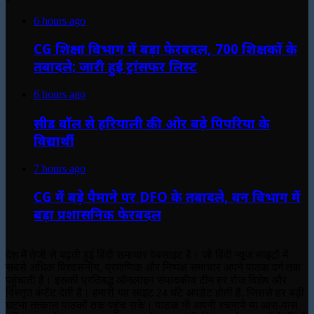
6 hours ago
CG शिक्षा विभाग में बड़ा फेरबदल, 700 शिक्षकों के
तबादले; जारी हुई ट्रांसफर लिस्ट
6 hours ago
सीड बॉल से हरियाली की ओर बढ़े पिपरिया के
विद्यार्थी
7 hours ago
CG में बड़े पैमाने पर DFO के तबादले, वन विभाग में
बड़ा प्रशासनिक फेरबदल
देश में तेजी से बढ़ती हुई हिंदी समाचार वेबसाइट है। जो हिंदी न्यूज साइटों में
सबसे अधिक विश्वसनीय, प्रमाणिक और निष्पक्ष समाचार अपने पाठक वर्ग तक
पहुंचाती है। इसकी प्रतिबद्ध ऑनलाइन संपादकीय टीम हर रोज विशेष और
विस्तृत कंटेंट देती है। हमारी यह साइट 24 घंटे अपडेट होती है, जिससे हर बड़ी
घटना तत्काल पाठकों तक पहुंच सके। पाठक भी अपनी रचनाये या आस-पास