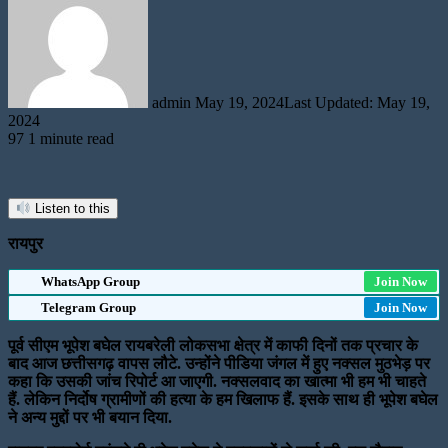
email
admin
May 19, 2024
Last Updated: May 19,
2024
97
1 minute read
Listen to this
रायपुर
WhatsApp Group
Join Now
Telegram Group
Join Now
पूर्व सीएम भूपेश बघेल रायबरेली लोकसभा क्षेत्र में काफी दिनों तक प्रचार के
बाद आज छत्तीसगढ़ वापस लौटे. उन्होंने पीडिया जंगल में हुए नक्सल मुठभेड़ पर
कहा कि उसकी जांच रिपोर्ट आ जाएगी. नक्सलवाद का खात्मा भी हम भी चाहते
हैं. लेकिन निर्दोष ग्रामीणों की हत्या के हम खिलाफ हैं. इसके साथ ही भूपेश बघेल
ने अन्य मुद्दों पर भी बयान दिया.