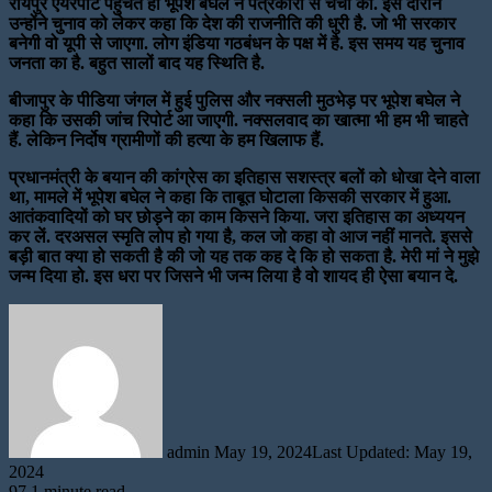
रायपुर एयरपोर्ट पहुंचते ही भूपेश बघेल ने पत्रकारों से चर्चा की. इस दौरान
उन्होंने चुनाव को लेकर कहा कि देश की राजनीति की धुरी है. जो भी सरकार
बनेगी वो यूपी से जाएगा. लोग इंडिया गठबंधन के पक्ष में है. इस समय यह चुनाव
जनता का है. बहुत सालों बाद यह स्थिति है.
बीजापुर के पीडिया जंगल में हुई पुलिस और नक्सली मुठभेड़ पर भूपेश बघेल ने
कहा कि उसकी जांच रिपोर्ट आ जाएगी. नक्सलवाद का खात्मा भी हम भी चाहते
हैं. लेकिन निर्दोष ग्रामीणों की हत्या के हम खिलाफ हैं.
प्रधानमंत्री के बयान की कांग्रेस का इतिहास सशस्त्र बलों को धोखा देने वाला
था, मामले में भूपेश बघेल ने कहा कि ताबूत घोटाला किसकी सरकार में हुआ.
आतंकवादियों को घर छोड़ने का काम किसने किया. जरा इतिहास का अध्ययन
कर लें. दरअसल स्मृति लोप हो गया है, कल जो कहा वो आज नहीं मानते. इससे
बड़ी बात क्या हो सकती है की जो यह तक कह दे कि हो सकता है. मेरी मां ने मुझे
जन्म दिया हो. इस धरा पर जिसने भी जन्म लिया है वो शायद ही ऐसा बयान दे.
Send
an
email
admin
May 19, 2024
Last Updated: May 19,
2024
97
1 minute read