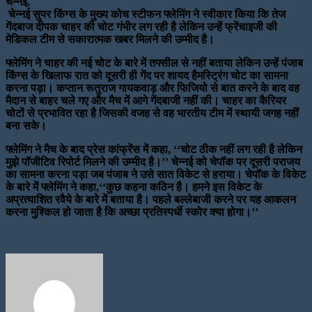
चेन्नई,
चेन्नई सुपर किंग्स के मुख्य कोच स्टीफन फ्लेमिंग ने स्वीकार किया कि तेज
गेंदबाज दीपक चाहर की चोट गंभीर लग रही है लेकिन उन्हें फ्रेंचाइजी की
मेडिकल टीम से सकारात्मक खबर मिलने की उम्मीद है।
फ्लेमिंग ने चाहर की नई चोट के बारे में तफ्सील से नहीं बताया लेकिन उन्हें पंजाब
किंग्स के खिलाफ रात को दूसरी ही गेंद पर शायद हैमस्ट्रिंग चोट का सामना
करना पड़ा। कप्तान रूतुराज गायकवाड़ और फिजियो से बात करने के बाद वह
मैदान से बाहर चले गए और मैच में आगे गेंदबाजी नहीं की। चाहर का कैरियर
चोटों से प्रभावित रहा है जिसकी वजह से वह भारतीय टीम में स्थायी जगह नहीं
बना सके।
फ्लेमिंग ने मैच के बाद प्रेस कांफ्रेंस में कहा, ‘‘चोट ठीक नहीं लग रही है लेकिन
मुझे पॉजीटिव रिपोर्ट मिलने की उम्मीद है।’’ चेन्नई को चेपॉक पर दूसरी पराजय
का सामना करना पड़ा जब पंजाब ने उसे सात विकेट से हराया। चेपॉक के विकेट
के बारे में फ्लेमिंग ने कहा,‘‘कुछ कहना कठिन है। हमने इस विकेट के
अप्रत्याशित रवैये के बारे में बताया है। पहले बल्लेबाजी करने पर यह आकलन
करना मुश्किल हो जाता है कि अच्छा प्रतिस्पर्धी स्कोर क्या होगा।’’
Send
an
email