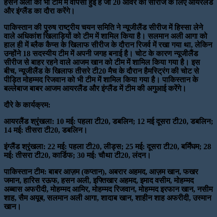
हसन अली की भी टीम में वापसी हुई है जो 20 ओवर की सीरीज के लिए आयरलैंड
और इंग्लैंड का दौरा करेंगे।
पाकिस्तान की पुरुष राष्ट्रीय चयन समिति ने न्यूजीलैंड सीरीज में हिस्सा लेने
वाले अधिकांश खिलाड़ियों को टीम में शामिल किया है। सलमान अली आगा को
हाल ही में ब्लैक कैप्स के खिलाफ सीरीज के दौरान रिजर्व में रखा गया था, लेकिन
उन्होंने 18 सदस्यीय टीम में अपनी जगह बनाई है। चोट के कारण न्यूजीलैंड
सीरीज से बाहर रहने वाले आजम खान को टीम में शामिल किया गया है। इस
बीच, न्यूजीलैंड के खिलाफ तीसरे टी20 मैच के दौरान हैमस्ट्रिंग की चोट से
पीड़ित मोहम्मद रिजवान को भी टीम में शामिल किया गया है। पाकिस्तान के
बल्लेबाज बाबर आजम आयरलैंड और इंग्लैंड में टीम की अगुआई करेंगे।
दौरे के कार्यक्रम:
आयरलैंड श्रृंखला:
10 मई: पहला टी20, डबलिन; 12 मई दूसरा टी20, डबलिन;
14 मई: तीसरा टी20, डबलिन।
इंग्लैंड श्रृंखला:
22 मई: पहला टी20, लीड्स; 25 मई: दूसरा टी20, बर्मिंघम; 28
मई: तीसरा टी20, कार्डिफ; 30 मई: चौथा टी20, लंदन।
पाकिस्तान टीम: बाबर
आज़म (कप्तान), अबरार अहमद, आज़म खान, फखर
जमान, हारिस रऊफ, हसन अली, इफ्तिखार अहमद, इमाद वसीम, मोहम्मद
अब्बास अफरीदी, मोहम्मद आमिर, मोहम्मद रिजवान, मोहम्मद इरफान खान, नसीम
शाह, सैम अयूब, सलमान अली आगा, शादाब खान, शाहीन शाह अफरीदी, उस्मान
खान।