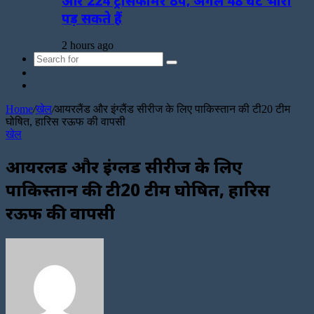
और 224 ट्रांसफार्मर ठप; अगले 48 घंटे भारी
पड़ सकते हैं
2 hours ago
Search
Sidebar
for
Random
Article
Home
/
खेल
/
आयरलैंड और इंग्लैंड सीरीज के लिए पाकिस्तान की टी20 टीम
घोषित, हारिस रऊफ की वापसी
खेल
आयरलैंड और इंग्लैंड सीरीज के लिए
पाकिस्तान की टी20 टीम घोषित, हारिस
रऊफ की वापसी
Send
an
email