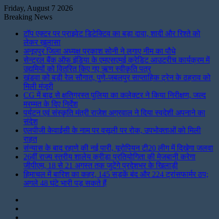
Friday, August 7 2026
Breaking News
टॉप एक्टर पर प्राइवेट डिटेक्टिव का बड़ा दावा, शादी और रिश्ते को
लेकर खुलासा
अनूपपुर जिला अध्यक्ष प्रकाश सोनी ने लगाए नीम का पौधे
सेन्ट्रल बैंक ऑफ इंडिया के एमएसएमई क्रेडिट आउटरीच कार्यक्रम में
उद्यमियों को वितरित किए गए ऋण स्वीकृति पत्र
खंडवा को बड़ी रेल सौगात, पुणे-जबलपुर साप्ताहिक ट्रेन के ठहराव को
मिली मंजूरी
CG में बाढ़ से क्षतिग्रस्त पुलिया का कलेक्टर ने किया निरीक्षण, जल्द
मरम्मत के दिए निर्देश
पर्यटन एवं संस्कृति मंत्री राजेश अग्रवाल ने दिया स्वदेशी अपनाने का
संदेश
एलपीजी केवाईसी के नाम पर वसूली पर रोक, उपभोक्ताओं को मिली
राहत
संन्यास के बाद रहाणे की नई पारी, यूरोपियन टी20 लीग में दिखेगा जलवा
26वीं राज्य स्तरीय शालेय क्रीड़ा प्रतियोगिता की मेजबानी करेगा
जीपीएम, 18 से 21 अगस्त तक जुटेंगे प्रदेशभर के खिलाड़ी
हिमाचल में बारिश का कहर, 145 सड़कें बंद और 224 ट्रांसफार्मर ठप;
अगले 48 घंटे भारी पड़ सकते हैं
Instagram
LinkedIn
Twitter