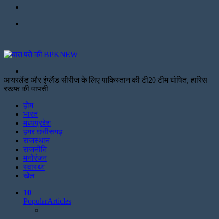
Facebook
Menu
Search
for
आयरलैंड और इंग्लैंड सीरीज के लिए पाकिस्तान की टी20 टीम घोषित, हारिस
रऊफ की वापसी
Facebook
Twitter
Print
होम
भारत
मध्यप्रदेश
हमर छत्तीसगढ़
राजस्थान
राजनीति
मनोरंजन
स्वास्थ्य
खेल
10
Popular
Articles