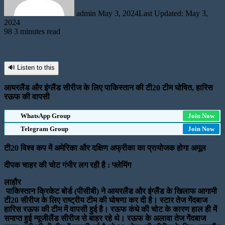
admin
May 3, 2024
Last Updated: May 3,
2024
98
3 minutes read
🔊 Listen to this
आयरलैंड और इंग्लैंड सीरीज के लिए पाकिस्तान की टी20 टीम घोषित, हारिस
रऊफ की वापसी
WhatsApp Group
Join Now
Telegram Group
Join Now
टी20 विश्व कप में अमेरिका और दक्षिण अफ्रीका का प्रायोजक होगा अमूल
दीपक चाहर की चोट गंभीर लग रही है : फ्लेमिंग
लाहौर
पाकिस्तान क्रिकेट बोर्ड (पीसीबी) ने आयरलैंड और इंग्लैंड के खिलाफ आगामी
टी20 सीरीज के लिए राष्ट्रीय टीम की घोषणा कर दी है। स्टार तेज गेंदबाज
हारिस रऊफ की टीम में वापसी हुई है। रऊफ कंधे की चोट के कारण हाल ही में
समाप्त हुई न्यूजीलैंड सीरीज से बाहर रहे थे। रऊफ के अलावा तेज गेंदबाज