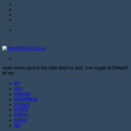
Instagram
LinkedIn
Twitter
Facebook
Menu
Search
for
भाजपा मतदान बढ़ाने के लिए शक्ति केंद्रों पर उतरी, पन्ना प्रमुखों की जिम्मेदारी
की तय
Facebook
Twitter
Print
होम
भारत
मध्यप्रदेश
हमर छत्तीसगढ़
राजस्थान
राजनीति
मनोरंजन
स्वास्थ्य
खेल