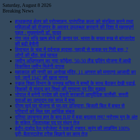
Saturday, August 8 2026
Breaking News
हाथकरघा क्षेत्र को प्रोत्साहन, पारंपरिक कला को संरक्षित करने तथा
महिलाओं को रोजगार के अवसर उपलब्धर करवाने की दिशा में महत्वपूर्ण
पहल : मुख्यमंत्री डॉ. यादव
गंगा जल संधि खत्म होने की कगार पर, भारत के सख्त रुख से बांग्लादेश
की बढ़ी बेचैनी
हिमाचल के चंबा में दर्दनाक हादसा, पहाड़ी से सड़क पर गिरी बस; 7
लोगों की मौत, कई घायल
जमीन अधिग्रहण का नया फॉर्मूला, 50-50 लैंड पूलिंग योजना में आधी
विकसित जमीन मिलेगी वापस
महाकाल की नगरी का अनोखा मंदिर, 11 अगस्त को मनाएगा आजादी का
पर्व; जानें 1947 की खास गणना
स्कूल शिक्षा विभाग के प्रमुख सचिव ने बच्चों के साथ बैठकर देखी पढ़ाई,
शिक्षकों से संवाद कर शिक्षा की गुणवत्ता पर दिए सुझाव
भोपाल में बनेगी प्रदेश की दूसरी सरकारी आयुर्वेदिक फार्मेसी, सस्ती
दवाओं का उत्पादन एक साल में शुरू
पीएम सूर्य घर योजना से घर-घर उजियारा, बिजली बिल में बचत से
परिवारों को मिल रहा आर्थिक संबल
दतिया उपचुनाव हार के बाद BJP में बड़ा बदलाव तय? नरोत्तम युग के अंत
के संकेत, जिलाध्यक्ष पद पर मंथन तेज
इंदौर-दाहोद रेल प्रोजेक्ट ने पकड़ी रफ्तार, सुरंग की लाइनिंग 100%
पूरी; बैलास्टलेस ट्रैक बिछाने का काम तेज