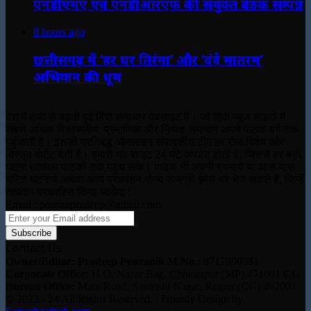
एनडीएमए एवं एनडीआरएफ की संयुक्त बैठक सम्पन्न
8 hours ago
छत्तीसगढ़ में ‘हर घर तिरंगा’ और ‘वंदे मातरम्’
अभियान की धूम
देश में तेजी से बढ़ती हुई हिंदी समाचार वेबसाइट है। जो हिंदी न्यूज साइटों में
सबसे अधिक विश्वसनीय, प्रमाणिक और निष्पक्ष समाचार अपने पाठक वर्ग तक
पहुंचाती है। इसकी प्रतिबद्ध ऑनलाइन संपादकीय टीम हर रोज विशेष और
विस्तृत कंटेंट देती है। हमारी यह साइट 24 घंटे अपडेट होती है, जिससे हर बड़ी
घटना तत्काल पाठकों तक पहुंच सके। पाठक भी अपनी रचनाये या आस-पास
घटित घटनाये अथवा अन्य प्रकाशन योग्य सामग्री ईमेल पर भेज सकते है, जिन्हें
तत्काल प्रकाशित किया जायेगा !
Email : pouranpradeep@gmail.com
Enter
your
Email
Contact Us
address
Owner/Editor: Pradeep Pouranik
M.No.:
8717890381
Corporate Office:
H O. Nazar Bag, Chhatarpur (MP) 471001
CG
Bureau Office:
Main Road, Santoshi Nagar, Raipur (CG) 492001
© 2023 - 24 All Rights Reserved. | Proudly Design by