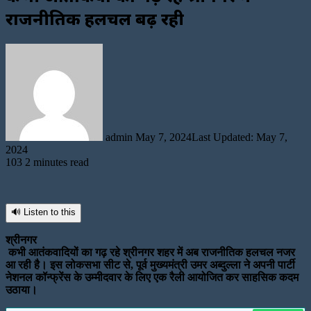
राजनीतिक हलचल बढ़ रही
Send
an
email
admin
May 7, 2024
Last Updated: May 7,
2024
103
2 minutes read
🔊 Listen to this
श्रीनगर
कभी आतंकवादियों का गढ़ रहे श्रीनगर शहर में अब राजनीतिक हलचल नजर
आ रही है। इस लोकसभा सीट से, पूर्व मुख्यमंत्री उमर अब्दुल्ला ने अपनी पार्टी
नेशनल कॉन्फ्रेंस के उम्मीदवार के लिए एक रैली आयोजित कर साहसिक कदम
उठाया।