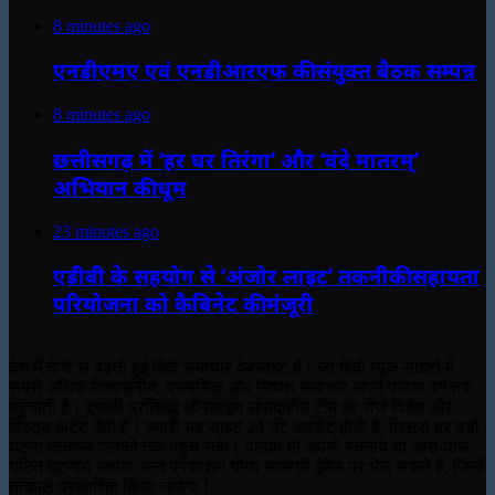
8 minutes ago
एनडीएमए एवं एनडीआरएफ की संयुक्त बैठक सम्पन्न
8 minutes ago
छत्तीसगढ़ में ‘हर घर तिरंगा’ और ‘वंदे मातरम्’
अभियान की धूम
23 minutes ago
एडीबी के सहयोग से ‘अंजोर लाइट’ तकनीकी सहायता
परियोजना को कैबिनेट की मंजूरी
देश में तेजी से बढ़ती हुई हिंदी समाचार वेबसाइट है। जो हिंदी न्यूज साइटों में
सबसे अधिक विश्वसनीय, प्रमाणिक और निष्पक्ष समाचार अपने पाठक वर्ग तक
पहुंचाती है। इसकी प्रतिबद्ध ऑनलाइन संपादकीय टीम हर रोज विशेष और
विस्तृत कंटेंट देती है। हमारी यह साइट 24 घंटे अपडेट होती है, जिससे हर बड़ी
घटना तत्काल पाठकों तक पहुंच सके। पाठक भी अपनी रचनाये या आस-पास
घटित घटनाये अथवा अन्य प्रकाशन योग्य सामग्री ईमेल पर भेज सकते है, जिन्हें
तत्काल प्रकाशित किया जायेगा !