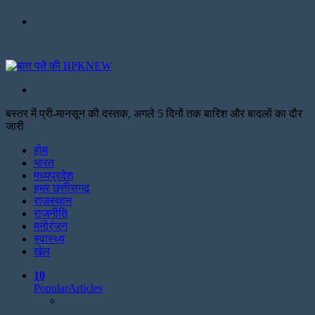
Menu
Search
for
बस्तर में प्री-मानसून की दस्तक, अगले 5 दिनों तक बारिश और बादलों का दौर
जारी
Facebook
Twitter
Print
होम
भारत
मध्यप्रदेश
हमर छत्तीसगढ़
राजस्थान
राजनीति
मनोरंजन
स्वास्थ्य
खेल
10
Popular
Articles