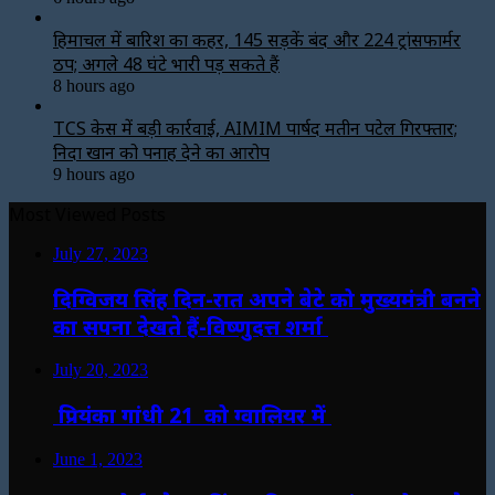
हिमाचल में बारिश का कहर, 145 सड़कें बंद और 224 ट्रांसफार्मर
ठप; अगले 48 घंटे भारी पड़ सकते हैं
8 hours ago
TCS केस में बड़ी कार्रवाई, AIMIM पार्षद मतीन पटेल गिरफ्तार;
निदा खान को पनाह देने का आरोप
9 hours ago
Most Viewed Posts
July 27, 2023
दिग्विजय सिंह दिन-रात अपने बेटे को मुख्यमंत्री बनने
का सपना देखते हैं-विष्णुदत्त शर्मा
July 20, 2023
प्रियंका गांधी 21 को ग्वालियर में
June 1, 2023