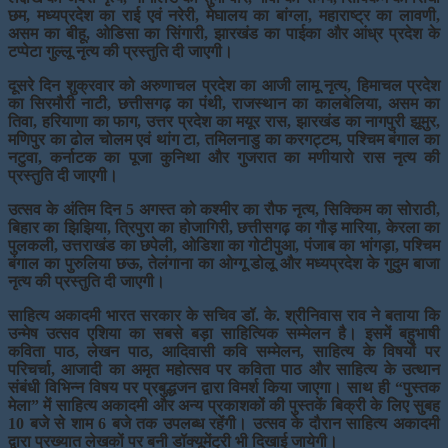
छम, मध्यप्रदेश का राई एवं नरेरी, मेघालय का बांग्ला, महाराष्ट्र का लावणी,
असम का बीहू, ओडिसा का सिंगारी,
झारखंड का पाईका और आंध्र प्रदेश के
टप्पेटा गुल्लू नृत्य की प्रस्तुति दी जाएगी।
दूसरे दिन शुक्रवार को अरुणाचल प्रदेश का आजी लामू नृत्य, हिमाचल प्रदेश
का सिरमौरी नाटी, छत्तीसगढ़ का पंथी, राजस्थान का कालबेलिया, असम का
तिवा, हरियाणा का फाग, उत्तर प्रदेश का मयूर रास, झारखंड का नागपुरी झूमुर,
मणिपुर का ढोल चोलम एवं थांग टा, तमिलनाडु का करगट्टम, पश्चिम बंगाल का
नटुवा,
कर्नाटक का पूजा कुनिथा और गुजरात का मणीयारो रास नृत्य की
प्रस्तुति दी जाएगी।
उत्सव के अंतिम दिन 5 अगस्त को कश्मीर का रौफ नृत्य, सिक्किम का सोराठी,
बिहार का झिझिया, त्रिपुरा का होजागिरी, छत्तीसगढ़ का गौड़ मारिया, केरला का
पुलकली, उत्तराखंड का छपेली, ओडिशा का गोटीपुआ, पंजाब का भांगड़ा, पश्चिम
बंगाल का पुरुलिया छऊ, तेलंगाना का ओग्गू डोलू और मध्यप्रदेश के गुदुम बाजा
नृत्य की प्रस्तुति दी जाएगी।
साहित्य अकादमी भारत सरकार के सचिव डॉ. के. श्रीनिवास राव ने बताया कि
उन्मेष उत्सव एशिया का सबसे बड़ा साहित्यिक सम्मेलन है। इसमें बहुभाषी
कविता पाठ, लेखन पाठ, आदिवासी कवि सम्मेलन, साहित्य के विषयों पर
परिचर्चा, आजादी का अमृत महोत्सव पर कविता पाठ और साहित्य के उत्थान
संबंधी विभिन्न विषय पर प्रबुद्धजन द्वारा विमर्श किया जाएगा। साथ ही “पुस्तक
मेला” में साहित्य अकादमी और अन्य प्रकाशकों की पुस्तकें बिक्री के लिए सुबह
10 बजे से शाम 6
बजे तक उपलब्ध रहेंगी। उत्सव के दौरान साहित्य अकादमी
द्वारा प्रख्यात लेखकों पर बनी डॉक्यूमेंट्री भी दिखाई जायेगी।