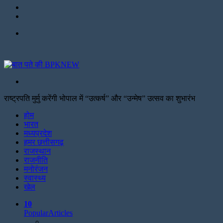
Twitter
Facebook
Menu
Search
for
राष्ट्रपति मुर्मु करेंगी भोपाल में “उत्कर्ष” और “उन्मेष” उत्सव का शुभारंभ
Facebook
Twitter
Print
होम
भारत
मध्यप्रदेश
हमर छत्तीसगढ़
राजस्थान
राजनीति
मनोरंजन
स्वास्थ्य
खेल
10
Popular
Articles