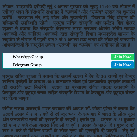
भोपाल. राष्ट्रपति द्रौपदी मुर्मु 3 अगस्त गुरुवार को सुबह 11:30 बजे भोपाल में
रवीन्द्र भवन के हंसध्वनि सभागार में “उत्कर्ष” और “उन्मेष” उत्सव का शुभारंभ
करेंगी। राज्यपाल मंगू भाई पटेल और मुख्यमंत्री शिवराज सिंह चौहान की
गरिमामयी उपस्थिति रहेगी। प्रमुख सचिव संस्कृति और पर्यटन शिव शेखर
शुक्ला ने बताया कि संस्कृति मंत्रालय भारत सरकार अंतर्गत संगीत नाटक
अकादमी और साहित्य अकादमी द्वारा संस्कृति विभाग मध्यप्रदेश शासन के
सहयोग से भोपाल में पहली बार 3 से 5 अगस्त तक भारत की लोक एवं जनजाति
अभिव्यक्तियों के राष्ट्रीय उत्सव “उत्कर्ष” एवं “उन्मेष” का आयोजन हो रहा है।
WhatsApp Group
Join Now
Telegram Group
Join Now
प्रमुख सचिव शुक्ला ने बताया कि उत्कर्ष उत्सव में देश के 36 राज्यों एवं केन्द्र
शासित प्रदेशों के लगभग 800 कलाकार लोक एवं जनजातीय प्रदर्शन कलाओं
की सतरंगी छटा बिखेरेंगे। उत्सव का प्रसारण संगीत नाटक अकादमी के
फेसबुक और यूट्यूब चैनल सहित संस्कृति विभाग के फेसबुक और यूट्यूब चैनल
पर किया जाएगा।
संगीत नाटक अकादमी भारत सरकार की अध्यक्ष डॉ. संध्या पूरेचा ने बताया कि
उत्कर्ष उत्सव में शाम 5 बजे से रवीन्द्र भवन के सभागार में भारत के लोक-नृत्य
और जनजातीय नृत्यों की प्रस्तुति दी जाएगी। इसके पूर्व 2 अगस्त 2023 बुधवार
को शाम 7 बजे कला यात्रा निकाली जाएगी। उत्सव के पहले दिन गुरुवार को
शाम 5 बजे से विभिन्न राज्यों के लोक नृत्य की प्रस्तुति दी जाएगी। लेह एवं
लद्दाख का जबरो नृत्य, नागालैंड का सुमी वार, गोवा का समय, सिक्किम का सिंधी