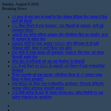
Sunday, August 9 2026
Breaking News
13 साल से कम उम्र के बच्चों के लिए सोशल मीडिया बैन! संसद में बिल
लाने की तैयारी
CG शिक्षा विभाग में बड़ा फेरबदल, 700 शिक्षकों के तबादले; जारी हुई
ट्रांसफर लिस्ट
अकाली दल करेगा महिला आरक्षण और परिसीमन बिल का समर्थन, BJP
से गठबंधन के संकेत तेज
MBBS सीटों पर बड़ा अपडेट! NEET सीट मैट्रिक्स से भी बढ़ीं
मेडिकल सीटें, केंद्र ने जारी किया नया ब्योरा
PM मोदी से राघव चड्ढा की मुलाकात, पंजाब में ‘बिग रोल’ को लेकर
सियासी चर्चाएं तेज
सीड बॉल से हरियाली की ओर बढ़े पिपरिया के विद्यार्थी
CG में बड़े पैमाने पर DFO के तबादले, वन विभाग में बड़ा प्रशासनिक
फेरबदल
विजय थलपति को बड़ा झटका, परिसीमन बैठक से 37 सांसद गायब;
विपक्ष ने किया बायकॉट
एम्स भोपाल को मिला नया एग्जीक्यूटिव डायरेक्टर, रिटायर्ड लेफ्टिनेंट
जनरल नरेंद्र कोटवाल संभालेंगे कमान
278 मिमी बारिश के बाद भी प्यासा रामगढ़ बांध, अवैध निर्माणों पर अब
चलेगा प्रशासन का बुलडोजर
Instagram
LinkedIn