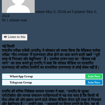
admin
May 6, 2024
Last Updated: May 6,
2024
96
1 minute read
🔊 Listen to this
नई दिल्ली
राष्ट्रीय परीक्षा एजेंसी (एनटीए) ने सोमवार को स्पष्ट किया कि मेडिकल प्रवेश
परीक्षा ‘नीट-स्नातक’ में प्रश्नपत्र लीक होने का दावा करने वाली खबरें ‘‘पूरी
तरह से निराधार और बेबुनियाद’’ हैं। प्रत्येक प्रश्न पत्र का ‘‘हिसाब रखे
जाने’’ का दावा करते हुए एनटीए ने कहा कि सोशल मीडिया पर प्रसारित
प्रश्नपत्र की कथित तस्वीरों का वास्तविक प्रश्नपत्र से कोई संबंध नहीं है।
WhatsApp Group
Join Now
Telegram Group
Join Now
एनटीए की वरिष्ठ निदेशक साधना पाराशर ने कहा, ‘‘एनटीए के सुरक्षा
प्रोटोकॉल और मानक संचालन प्रक्रियाओं से यह पता चला है कि किसी भी
पेपर लीक की ओर इशारा करने वाले सोशल मीडिया पोस्ट पूरी तरह से निराधार
और बेबुनियाद हैं।’’ उन्होंने कहा, ‘‘अफवाहों पर विराम लगाने के लिए, यह भी