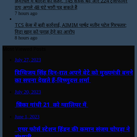
हिमाचल में बारिश का कहर, 145 सड़कें बंद और 224 ट्रांसफार्मर
ठप; अगले 48 घंटे भारी पड़ सकते हैं
7 hours ago
TCS केस में बड़ी कार्रवाई, AIMIM पार्षद मतीन पटेल गिरफ्तार;
निदा खान को पनाह देने का आरोप
8 hours ago
Most Viewed Posts
July 27, 2023
दिग्विजय सिंह दिन-रात अपने बेटे को मुख्यमंत्री बनने
का सपना देखते हैं-विष्णुदत्त शर्मा
July 20, 2023
प्रियंका गांधी 21 को ग्वालियर में
June 1, 2023
एयर फोर्स स्टेशन हिंडन की कमान संजय चोपड़ा ने
संभाली