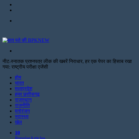
Twitter
Facebook
Menu
Search
for
नीट-स्नातक प्रश्नपत्र लीक की खबरें निराधार, हर एक पेपर का हिसाब रखा
गया: राष्ट्रीय परीक्षा एजेंसी
Facebook
Twitter
Print
होम
भारत
मध्यप्रदेश
हमर छत्तीसगढ़
राजस्थान
राजनीति
मनोरंजन
स्वास्थ्य
खेल
10
Popular
Articles