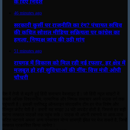
के दिए निर्देश
46 minutes ago
सरकारी कुर्सी पर राजनीति का रंग? पंचायत सचिव
की कथित सोशल मीडिया सक्रियता पर कांग्रेस का
हमला, निष्पक्ष जांच की उठी मांग
51 minutes ago
रायगढ़ में विकास को मिल रही नई रफ्तार, हर क्षेत्र में
मजबूत हो रही सुविधाओं की नींव: वित्त मंत्री ओपी
चौधरी
देश में तेजी से बढ़ती हुई हिंदी समाचार वेबसाइट है। जो हिंदी न्यूज साइटों में
सबसे अधिक विश्वसनीय, प्रमाणिक और निष्पक्ष समाचार अपने पाठक वर्ग तक
पहुंचाती है। इसकी प्रतिबद्ध ऑनलाइन संपादकीय टीम हर रोज विशेष और
विस्तृत कंटेंट देती है। हमारी यह साइट 24 घंटे अपडेट होती है, जिससे हर बड़ी
घटना तत्काल पाठकों तक पहुंच सके। पाठक भी अपनी रचनाये या आस-पास
घटित घटनाये अथवा अन्य प्रकाशन योग्य सामग्री ईमेल पर भेज सकते है, जिन्हें
तत्काल प्रकाशित किया जायेगा !