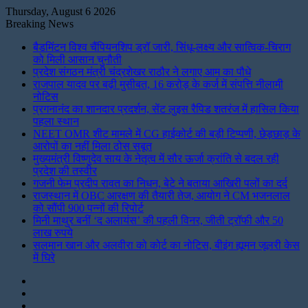
Thursday, August 6 2026
Breaking News
बैडमिंटन विश्व चैंपियनशिप ड्रॉ जारी, सिंधू-लक्ष्य और सात्विक-चिराग
को मिली आसान चुनौती
प्रदेश संगठन मंत्री चंद्रशेखर राठौर ने लगाए आम का पौधे
राजपाल यादव पर बढ़ी मुसीबत, 16 करोड़ के कर्ज में संपत्ति नीलामी
नोटिस
प्रगनानंद का शानदार प्रदर्शन, सेंट लुइस रैपिड शतरंज में हासिल किया
पहला स्थान
NEET OMR शीट मामले में CG हाईकोर्ट की बड़ी टिप्पणी, छेड़छाड़ के
आरोपों का नहीं मिला ठोस सबूत
मुख्यमंत्री विष्णुदेव साय के नेतृत्व में सौर ऊर्जा क्रांति से बदल रही
प्रदेश की तस्वीर
गजनी फेम प्रदीप रावत का निधन, बेटे ने बताया आखिरी पलों का दर्द
राजस्थान में OBC आरक्षण की तैयारी तेज, आयोग ने CM भजनलाल
को सौंपी 900 पन्नों की रिपोर्ट
मिनी माथुर बनीं ‘द अलायंस’ की पहली विनर, जीती ट्रॉफी और 50
लाख रुपये
सलमान खान और अलवीरा को कोर्ट का नोटिस, बीइंग ह्यूमन जूलरी केस
में घिरे
Instagram
LinkedIn
Twitter