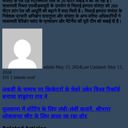
संयंत्र के रेल एंड स्ट्रक्चरल मिल से 26 मीटर लंबाई में की जा रही है।
साबरमती स्थित एफबीडब्ल्यूपी के उपयोग से भिलाई इस्पात संयंत्र को 260
मीटर लांग रेल की आपूर्ति की बढ़ाने में मदद मिली है। भिलाई इस्पात संयंत्र के
निदेशक प्रभारी अनिर्बान दासगुप्ता और संयंत्र के अन्य वरिष्ठ अधिकारियों ने
साबरमती वेल्डिंग प्लांट के प्रचालन और मेंटेनेंस की पूरी टीम को बधाई दी है।
Send
an
email
admin
May 13, 2024
Last Updated: May 13,
2024
101
1 minute read
लकड़ी के चम्मच पर क्रिकेटरों के चेहरे उकेर विश्व रिकॉर्ड
बनाया पांडुरंगा राव ने
पुलवामा में वोटिंग के लिए लंबी-लंबी कतारें, श्रीनगर
लोकसभा सीट के लिए डाला जा रहा वोट