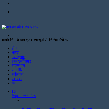
Facebook
Menu
Search
for
कमीशनिंग के बाद एफबीडब्ल्यूपी से 16 रेक भेजे गए
Facebook
Twitter
Print
होम
भारत
मध्यप्रदेश
हमर छत्तीसगढ़
राजस्थान
राजनीति
मनोरंजन
स्वास्थ्य
खेल
10
Popular
Articles