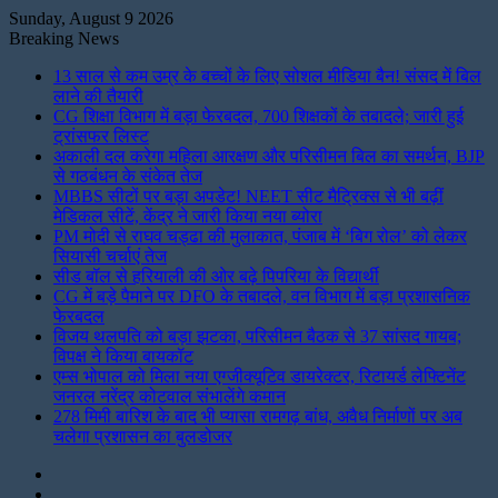
Sunday, August 9 2026
Breaking News
13 साल से कम उम्र के बच्चों के लिए सोशल मीडिया बैन! संसद में बिल
लाने की तैयारी
CG शिक्षा विभाग में बड़ा फेरबदल, 700 शिक्षकों के तबादले; जारी हुई
ट्रांसफर लिस्ट
अकाली दल करेगा महिला आरक्षण और परिसीमन बिल का समर्थन, BJP
से गठबंधन के संकेत तेज
MBBS सीटों पर बड़ा अपडेट! NEET सीट मैट्रिक्स से भी बढ़ीं
मेडिकल सीटें, केंद्र ने जारी किया नया ब्योरा
PM मोदी से राघव चड्ढा की मुलाकात, पंजाब में ‘बिग रोल’ को लेकर
सियासी चर्चाएं तेज
सीड बॉल से हरियाली की ओर बढ़े पिपरिया के विद्यार्थी
CG में बड़े पैमाने पर DFO के तबादले, वन विभाग में बड़ा प्रशासनिक
फेरबदल
विजय थलपति को बड़ा झटका, परिसीमन बैठक से 37 सांसद गायब;
विपक्ष ने किया बायकॉट
एम्स भोपाल को मिला नया एग्जीक्यूटिव डायरेक्टर, रिटायर्ड लेफ्टिनेंट
जनरल नरेंद्र कोटवाल संभालेंगे कमान
278 मिमी बारिश के बाद भी प्यासा रामगढ़ बांध, अवैध निर्माणों पर अब
चलेगा प्रशासन का बुलडोजर
Instagram
LinkedIn