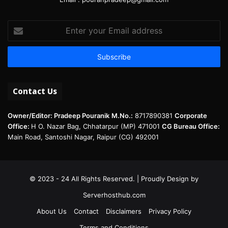
Enter
your
Email
address
Contact Us
Owner/Editor: Pradeep Pouranik
M.No.:
8717890381
Corporate
Office:
H O. Nazar Bag, Chhatarpur (MP) 471001
CG Bureau Office:
Main Road, Santoshi Nagar, Raipur (CG) 492001
© 2023 - 24 All Rights Reserved. | Proudly Design by
Serverhosthub.com
About Us
Contact
Disclaimers
Privacy Policy
Terms and Conditions