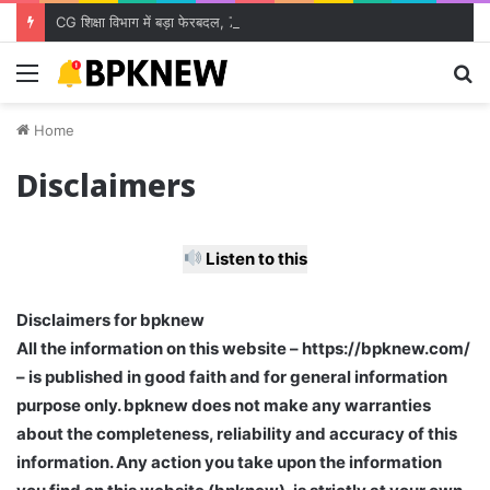
CG शिक्षा विभाग में बड़ा फेरबदल, 700 शिक्षकों के तबादले; जारी हुई ट्रांसफर लिस्ट
Menu
S
fo
Home
Disclaimers
Listen to this
Disclaimers for bpknew
All the information on this website – https://bpknew.com/
– is published in good faith and for general information
purpose only. bpknew does not make any warranties
about the completeness, reliability and accuracy of this
information. Any action you take upon the information