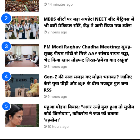
44 minutes ago
MBBS सीटों पर बड़ा अपडेट! NEET सीट मैट्रिक्स से
भी बढ़ीं मेडिकल सीटें, केंद्र ने जारी किया नया ब्योरा
2 hours ago
PM Modi Raghav Chadha Meeting: सुबह-
सुबह पीएम मोदी से मिले AAP सांसद राघव चड्ढा,
भेंट किया खास तोहफा; लिखा-‘हमेशा याद रखूंगा’
8 hours ago
Gen-Z की नब्ज समझ गए मोहन भागवत? जानिए
कैसे युवा पीढ़ी और BJP के बीच मजबूत पुल बना
RSS
9 hours ago
महुआ मोइत्रा विवाद: “अगर उन्हें कुछ हुआ तो सुप्रीम
कोर्ट जिम्मेदार”, कॉकरोच ने जज को बताया
‘बड़बोला’
10 hours ago