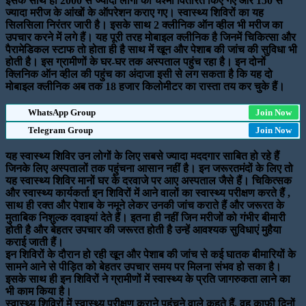
इसके साथ ही 2000 से ज्यादा लोगों को चश्मा वितरित किए गए और 150 से
ज्यादा मरीज के आंखों के ऑपरेशन कराए गए। स्वास्थ्य शिविरों का यह
सिलसिला निरंतर जारी है। इसके साथ 2 क्लीनिक ऑन व्हील भी मरीज का
उपचार करने में लगे हैं। यह पूरी तरह मोबाइल क्लीनिक है जिनमें चिकित्सा और
पैरामेडिकल स्टाफ तो होता ही है साथ में खून और पेशाब की जांच की सुविधा भी
होती है। इस ग्रामीणों के घर-घर तक अस्पताल पहुंच रहा है। इन दोनों
क्लिनिक ऑन व्हील की पहुंच का अंदाजा इसी से लग सकता है कि यह दो
मोबाइल क्लीनिक अब तक 18 हजार किलोमीटर का रास्ता तय कर चुके हैं।
WhatsApp Group
Join Now
Telegram Group
Join Now
यह स्वास्थ्य शिविर उन लोगों के लिए सबसे ज्यादा मददगार साबित हो रहे हैं
जिनके लिए अस्पतालों तक पहुंचना आसान नहीं है। इन जरूरतमंदों के लिए तो
यह स्वास्थ्य शिविर मानों घर के दरवाजे पर आए अस्पताल जैसे हैं। चिकित्सक
और स्वास्थ्य कार्यकर्ता इन शिविरों में आने वालों का स्वास्थ्य परीक्षण करते हैं ,
साथ ही रक्त और पेशाब के नमूने लेकर उनकी जांच कराते हैं और जरूरत के
मुताबिक निशुल्क दवाइयां देते हैं। इतना ही नहीं जिन मरीजों को गंभीर बीमारी
होती है और बेहतर उपचार की जरूरत होती है उन्हें आवश्यक सुविधाएं मुहैया
कराई जाती हैं।
इन शिविरों के दौरान हो रही खून और पेशाब की जांच से कई घातक बीमारियों के
सामने आने से पीड़ित को बेहतर उपचार समय पर मिलना संभव हो सका है।
इसके साथ ही इन शिविरों ने ग्रामीणों में स्वास्थ्य के प्रति जागरुकता लाने का
भी काम किया है।
स्वास्थ्य शिविरों में स्वास्थ्य परीक्षण कराने पहुंचने वाले कहते हैं, वह काफी दिनों