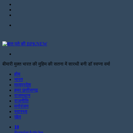
LinkedIn
Twitter
Facebook
Menu
Search
for
बीमारी मुक्त भारत की मुहिम की सतना में सारथी बनी डाॅ स्वप्ना वर्मा
Facebook
Twitter
Print
होम
भारत
मध्यप्रदेश
हमर छत्तीसगढ़
राजस्थान
राजनीति
मनोरंजन
स्वास्थ्य
खेल
10
Popular
Articles