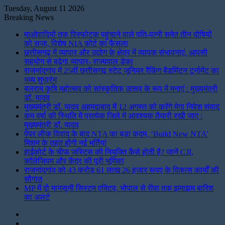
Tuesday, August 11 2026
Breaking News
माओवादियों तक विस्फोटक पहुंचाने वाले पति-पत्नी समेत तीन दोषियों
को सजा, विशेष NIA कोर्ट का फैसला
छत्तीसगढ़ में व्यापार और उद्योग के क्षेत्र में व्यापक संभावनाएं, आपसी
सहयोग से बढ़ेगा व्यापार- राज्यपाल डेका
राजनांदगांव में 25वीं छत्तीसगढ़ स्टेट जूनियर रैंकिंग बैडमिंटन टूर्नामेंट का
भव्य शुभारंभ
बलराम कृषि महोत्सव को सांस्कृतिक उत्सव के रूप में मनाएं : मुख्यमंत्री
डॉ. यादव
मुख्यमंत्री डॉ. यादव अहमदाबाद में 12 अगस्त को करेंगे मेगा निवेश संवाद
कम वर्षा की स्थिति में प्रत्येक जिले में आवश्यक तैयारी रखी जाए :
मुख्यमंत्री डॉ. यादव
पेपर लीक विवाद के बाद NTA का बड़ा कदम, ‘Build New NTA’
मिशन के तहत होंगी नई भर्तियां
हाईकोर्ट के चीफ जस्टिस की नियुक्ति कैसे होती है? जानें CJI,
कॉलेजियम और केंद्र की पूरी भूमिका
राजनांदगांव को 43 करोड़ 61 लाख 26 हजार रूपए के विकास कार्यों की
सौगात
MP में दो मानसूनी सिस्टम एक्टिव, भोपाल से रीवा तक झमाझम बारिश
का अलर्ट
Instagram
LinkedIn