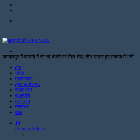
Twitter
Facebook
Menu
Search
for
जगदलपुर में बरामदे में सो रहे दंपती पर गिरा शेड, तीन घायल हुए मेकाज में भर्ती
Facebook
Twitter
Print
होम
भारत
मध्यप्रदेश
हमर छत्तीसगढ़
राजस्थान
राजनीति
मनोरंजन
स्वास्थ्य
खेल
10
Popular
Articles