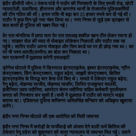
इंदौर डीसीपी जोन-3 पंकज पांडे ने राठौर की गिरफ्तारी के लिए एमजी रोड़, छोटी
ग्वालटोली, पलासिया, हीरानगर और बाणगंगा थानों के तेजतर्रात पुलिसकर्मियों
की टीम गठित की थी। इनाम राशि भी बढ़ा कर 25 हजार रुपये कर दी गई थी।
राठौर ने कुछ दिन पूर्व नया नंबर लिया था। नगर निगम से जुड़े एक ड्राइवर से
बात करते ही पुलिस को खबर मिल गई।
देर रात मांगलिया में छापा मारा देर रात एसआइ शकील खान टीम लेकर रवाना हो
गए। साइबर सेल की मदद से मोबाइल लोकेशन निकाली और राठौर तक जा
पहुंचे। शातिर राठौर अपना मोबाइल और सिम कार्ड घर पर ही छोड़ गया था। घर
पर भी भस्म आरती(उज्जैन) का बोल कर निकला था।
चार प्रकरणों में पूछताछ करेगी एसआइटी
ड्रेनेज घोटाले में पुलिस ने क्रिस्टल इंटरप्राइजेस, इश्वर इंटरप्राइजेस, ग्रीन
कंस्ट्रक्शन, किंग कंस्ट्रक्शन, राहुल बढ़ेरा, जाह्नवी कंस्ट्रक्शन, क्षितित
इंटरप्राइजेस के विरुद्ध चार केस दर्ज किए थे। मामले में ठेकेदार राहुल बढ़ेरा,
रेणु बढ़ेरा, मोहम्मद साजीद, मोहम्मद जाकीर, लिपित राजकुमार सालवी,
इंजीनियर उदय भदौरिया, आपरेटर चेतन भदौरिया सहित कर्मचारी मुरलीधरन
करता को गिरफ्तार कर चुकी है।सभी ने पूछताछ में राठौर को मास्टर माइंड
बताया था। एडिशनल पुलिस कमिश्नर अमितसिंह शनिवार को अधिकृत खुलासा
करेंगे।
इंदौर नगर निगम घोटाले की एक आरोपित को मिली जमानत
इंदौर नगर निगम में करोड़ों के फर्जीवाड़े को अंजाम देने वाली फर्म क्षितिज की
ठेकेदार रेणू वढेरा को शुक्रवार को सत्र न्यायालय से जमानत मिल गई। उसने