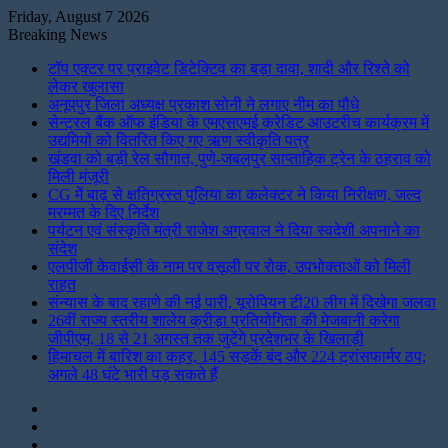
Friday, August 7 2026
Breaking News
टॉप एक्टर पर प्राइवेट डिटेक्टिव का बड़ा दावा, शादी और रिश्ते को
लेकर खुलासा
अनूपपुर जिला अध्यक्ष प्रकाश सोनी ने लगाए नीम का पौधे
सेन्ट्रल बैंक ऑफ इंडिया के एमएसएमई क्रेडिट आउटरीच कार्यक्रम में
उद्यमियों को वितरित किए गए ऋण स्वीकृति पत्र
खंडवा को बड़ी रेल सौगात, पुणे-जबलपुर साप्ताहिक ट्रेन के ठहराव को
मिली मंजूरी
CG में बाढ़ से क्षतिग्रस्त पुलिया का कलेक्टर ने किया निरीक्षण, जल्द
मरम्मत के दिए निर्देश
पर्यटन एवं संस्कृति मंत्री राजेश अग्रवाल ने दिया स्वदेशी अपनाने का
संदेश
एलपीजी केवाईसी के नाम पर वसूली पर रोक, उपभोक्ताओं को मिली
राहत
संन्यास के बाद रहाणे की नई पारी, यूरोपियन टी20 लीग में दिखेगा जलवा
26वीं राज्य स्तरीय शालेय क्रीड़ा प्रतियोगिता की मेजबानी करेगा
जीपीएम, 18 से 21 अगस्त तक जुटेंगे प्रदेशभर के खिलाड़ी
हिमाचल में बारिश का कहर, 145 सड़कें बंद और 224 ट्रांसफार्मर ठप;
अगले 48 घंटे भारी पड़ सकते हैं
Instagram
LinkedIn
Twitter