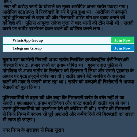
इंदौर
सवा सौ करोड़ रुपये के घोटाले का मुख्य आरोपित अभय राठौर पकड़ा गया।
आरोपित एटा(उप्र) में रिश्तेदारों के घर में छुपा हुआ था। आरोपित ने पकड़ने
पहुंचे पुलिसवालों से बहस की और गिरफ्तारी वारंट मांग कर दबाव बनाने की
कोशिश की। पुलिस आयुक्त राकेश गुप्ता ने चार थानों की टीम भेजी थी। सख्ती
करने पर राठौर प्रलोभन देकर बचने की कोशिश करने लगा।
WhatsApp Group
Join Now
Telegram Group
Join Now
गुलाब बाग कालोनी निवासी अभय राठौर(निलंबित एक्जीक्यूटिव इंजीनियर)की
गिरफ्तारी पर 25 हजार रुपये का इनाम घोषित था। गुरुवार रात पुलिस ने
मांगलिया से अभय राठौर के रिश्तेदार को हिरासत में लिया और उससे पूछताछ के
आधार पर एटा(उप्र)में दबिश मार दी। राठौर अपने बेटे जयसिंह के ससुराल
वालों की मदद से फरारी काट रहा था। राठौर को पकड़ते ही रिश्तेदारों ने भाजपा
नेताओं को बुला लिया।
पुलिसकर्मियों से बहस की और कहा कि गिरफ्तारी वारंट के बगैर नहीं ले जा
सकते। एफआइआर, इनाम प्रतिवेदन और वारंट बताते ही राठौर चुप हो गया।
उसने पुलिसकर्मियों को प्रलोभन देने की कोशिश भी की। राठौर की गिरफ्तारी
से निगर निगम में पदस्थ रहे पूर्व अफसरों और कर्मचारियों की गिरफ्तारी का रास्ता
भी साफ हो जाएगा।
नगर निगम के ड्राइवर से मिला सुराग