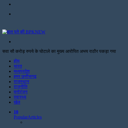
Facebook
Menu
Search
for
सवा सौ करोड़ रुपये के घोटाले का मुख्य आरोपित अभय राठौर पकड़ा गया
Facebook
Twitter
Print
होम
भारत
मध्यप्रदेश
हमर छत्तीसगढ़
राजस्थान
राजनीति
मनोरंजन
स्वास्थ्य
खेल
10
Popular
Articles