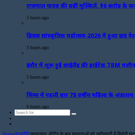
राजपाल यादव की बढ़ीं मुश्किलें, ₹16 करोड़ के क
5 hours ago
ब्रिक्स सांस्कृतिक महोत्सव-2026 में हुआ छह देशो
5 hours ago
इंदौर में शुरू हुई थाईलैंड की हाईटेक TBM मशीन
5 hours ago
सिम्स में पहली बार 78 वर्षीय महिला के अंडाशय
6 hours ago
Search
Sidebar
for
Random
Article
Home
/
राजनीति
/
बुरहानपुर: वोटिंग के बाद मतदाताओं को खरीददारी में मिलेगी छूट