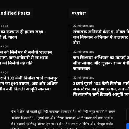
odified Posts
मध्यप्रदेश
es ago
22 minutes ago
 का कल्याण ही हमारा लक्ष्य :
संचालक खनिकर्म फ्रेंक ए. नोबल ने म
्री डॉ. यादव
जन विश्वास अभियान में बालाघाट
दौरा
es ago
त को जिलेभर में सजेगी ‘उल्लास
32 minutes ago
ाल’, जनभागीदारी से साक्षरता
जन विश्वास अभियान का तात्पर्य 
 को मिलेगी नई गति
सीधा-संवाद और जुड़ाव- राज्य मंत्र
जायसवाल
es ago
पुराने 132 केवी विनोबा भावे जबलपुर
32 minutes ago
ेशन का हुआ उन्नयन, अब और अधिक
38वर्ष पुराने 132 केवी विनोबा भा
ीय बनी बिजली आपूर्ति व्यवस्था
सब-स्टेशन का हुआ उन्नयन, अब
विश्वसनीय बनी बिजली आपूर्ति व्य
E
देश में तेजी से बढ़ती हुई हिंदी समाचार वेबसाइट है। जो हिंदी न्यूज साइटों में सबसे
y
अधिक विश्वसनीय, प्रमाणिक और निष्पक्ष समाचार अपने पाठक वर्ग तक पहुंचाती
E
है। इसकी प्रतिबद्ध ऑनलाइन संपादकीय टीम हर रोज विशेष और विस्तृत कंटेंट