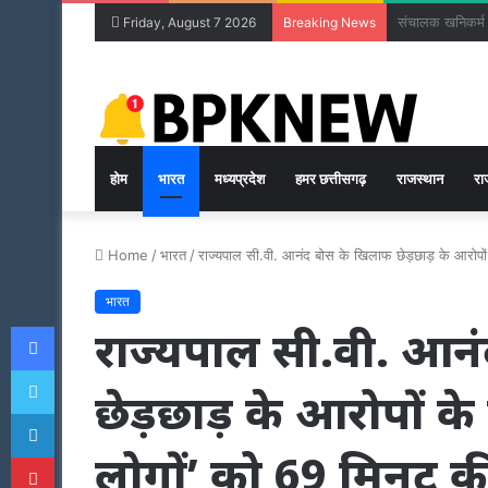
बाढ़ नियंत्रण की 
Friday, August 7 2026
Breaking News
होम
भारत
मध्यप्रदेश
हमर छत्तीसगढ़
राजस्थान
रा
Home
/
भारत
/
राज्यपाल सी.वी. आनंद बोस के खिलाफ छेड़छाड़ के आरोपो
भारत
Facebook
राज्यपाल सी.वी. आन
Twitter
छेड़छाड़ के आरोपों क
LinkedIn
लोगों’ को 69 मिनट क
Pinterest