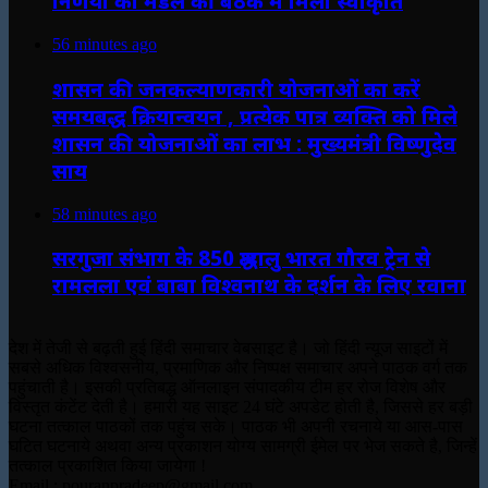
निर्णयों को मंडल की बैठक में मिली स्वीकृति
56 minutes ago
शासन की जनकल्याणकारी योजनाओं का करें
समयबद्ध क्रियान्वयन , प्रत्येक पात्र व्यक्ति को मिले
शासन की योजनाओं का लाभ : मुख्यमंत्री विष्णुदेव
साय
58 minutes ago
सरगुजा संभाग के 850 श्रद्धालु भारत गौरव ट्रेन से
रामलला एवं बाबा विश्वनाथ के दर्शन के लिए रवाना
देश में तेजी से बढ़ती हुई हिंदी समाचार वेबसाइट है। जो हिंदी न्यूज साइटों में
सबसे अधिक विश्वसनीय, प्रमाणिक और निष्पक्ष समाचार अपने पाठक वर्ग तक
पहुंचाती है। इसकी प्रतिबद्ध ऑनलाइन संपादकीय टीम हर रोज विशेष और
विस्तृत कंटेंट देती है। हमारी यह साइट 24 घंटे अपडेट होती है, जिससे हर बड़ी
घटना तत्काल पाठकों तक पहुंच सके। पाठक भी अपनी रचनाये या आस-पास
घटित घटनाये अथवा अन्य प्रकाशन योग्य सामग्री ईमेल पर भेज सकते है, जिन्हें
तत्काल प्रकाशित किया जायेगा !
Email : pouranpradeep@gmail.com