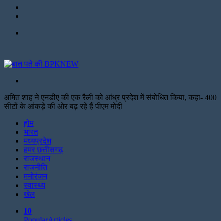
Twitter
Facebook
Menu
Search
for
अमित शाह ने एनडीए की एक रैली को आंध्र प्रदेश में संबोधित किया, कहा- 400
सीटों के आंकड़े की ओर बढ़ रहे हैं पीएम मोदी
Facebook
Twitter
Print
होम
भारत
मध्यप्रदेश
हमर छत्तीसगढ़
राजस्थान
राजनीति
मनोरंजन
स्वास्थ्य
खेल
10
Popular
Articles