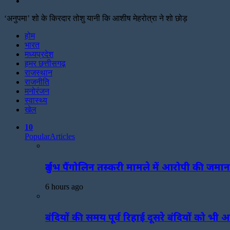
Search
for
‘अनुपमा’ शो के किरदार तोशु यानी कि आशीष मेहरोत्रा ने शो छोड़
Facebook
Twitter
Print
होम
भारत
मध्यप्रदेश
हमर छत्तीसगढ़
राजस्थान
राजनीति
मनोरंजन
स्वास्थ्य
खेल
10
Popular
Articles
दुर्लभ पैंगोलिन तस्करी मामले में आरोपी की ज
6 hours ago
बंदियों की समय पूर्व रिहाई दूसरे बंदियों को भी 