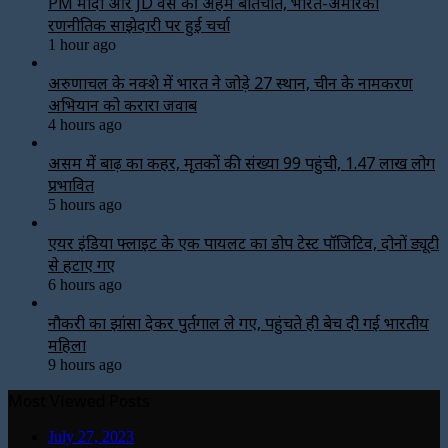
PM मोदी और JD वेंस की अहम बातचीत, भारत-अमेरिका
रणनीतिक साझेदारी पर हुई चर्चा
1 hour ago
अरुणाचल के नक्शे में भारत ने जोड़े 27 स्थान, चीन के नामकरण
अभियान को करारा जवाब
4 hours ago
असम में बाढ़ का कहर, मृतकों की संख्या 99 पहुंची, 1.47 लाख लोग
प्रभावित
5 hours ago
एयर इंडिया फ्लाइट के एक पायलट का डोप टेस्ट पॉजिटिव, दोनों ड्यूटी
से हटाए गए
6 hours ago
नौकरी का झांसा देकर पुर्तगाल ले गए, पहुंचते ही बेच दी गई भारतीय
महिला
9 hours ago
Most Viewed Posts
July 27, 2023