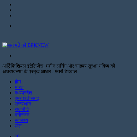
LinkedIn
Twitter
Facebook
Menu
Search
for
आर्टिफिशियल इंटेलिजेंस, मशीन लर्निंग और साइबर सुरक्षा भविष्य की
अर्थव्यवस्था के प्रमुख आधार : मंत्री टेटवाल
Facebook
Twitter
Print
होम
भारत
मध्यप्रदेश
हमर छत्तीसगढ़
राजस्थान
राजनीति
मनोरंजन
स्वास्थ्य
खेल
10