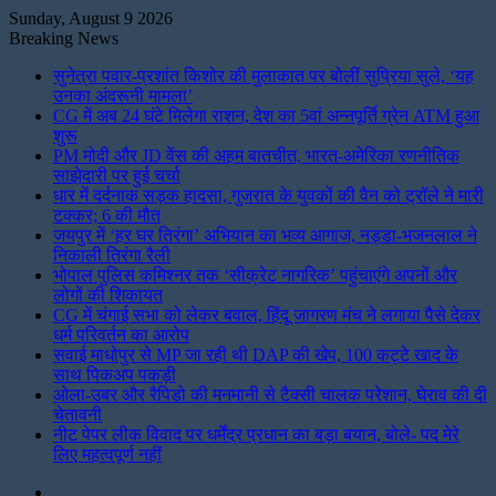
Sunday, August 9 2026
Breaking News
सुनेत्रा पवार-प्रशांत किशोर की मुलाकात पर बोलीं सुप्रिया सुले, ‘यह
उनका अंदरूनी मामला’
CG में अब 24 घंटे मिलेगा राशन, देश का 5वां अन्नपूर्ति ग्रेन ATM हुआ
शुरू
PM मोदी और JD वेंस की अहम बातचीत, भारत-अमेरिका रणनीतिक
साझेदारी पर हुई चर्चा
धार में दर्दनाक सड़क हादसा, गुजरात के युवकों की वैन को ट्रॉले ने मारी
टक्कर; 6 की मौत
जयपुर में ‘हर घर तिरंगा’ अभियान का भव्य आगाज, नड्डा-भजनलाल ने
निकाली तिरंगा रैली
भोपाल पुलिस कमिश्नर तक ‘सीक्रेट नागरिक’ पहुंचाएंगे अपनों और
लोगों की शिकायत
CG में चंगाई सभा को लेकर बवाल, हिंदू जागरण मंच ने लगाया पैसे देकर
धर्म परिवर्तन का आरोप
सवाई माधोपुर से MP जा रही थी DAP की खेप, 100 कट्टे खाद के
साथ पिकअप पकड़ी
ओला-उबर और रैपिडो की मनमानी से टैक्सी चालक परेशान, घेराव की दी
चेतावनी
नीट पेपर लीक विवाद पर धर्मेंद्र प्रधान का बड़ा बयान, बोले- पद मेरे
लिए महत्वपूर्ण नहीं
Instagram