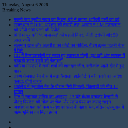
Thursday, August 6 2026
Breaking News
गजनी फेम प्रदीप रावत का निधन, बेटे ने बताया आखिरी पलों का दर्द
राजस्थान में OBC आरक्षण की तैयारी तेज, आयोग ने CM भजनलाल
को सौंपी 900 पन्नों की रिपोर्ट
मिनी माथुर बनीं ‘द अलायंस’ की पहली विनर, जीती ट्रॉफी और 50
लाख रुपये
सलमान खान और अलवीरा को कोर्ट का नोटिस, बीइंग ह्यूमन जूलरी केस
में घिरे
CG में मिलावटखोरों पर सख्त हुए स्वास्थ्य मंत्री, दूध-दही और मक्खन में
गड़बड़ी करने वालों को चेतावनी
कोरिया मास्टर्स में तन्वी शर्मा की शानदार जीत, श्रीकांत पहले दौर में हुए
बाहर
तरुण तेजपाल रेप केस में बड़ा फैसला, हाईकोर्ट ने बरी करने का आदेश
पलटा; दोषी करार
थाईलैंड में फुटबॉल मैच के दौरान गिरी बिजली, खिलाड़ी की मौत 12
घायल
भिंड में सहायक सचिव का अपहरण, 13 घंटे बंधक बनाकर बेरहमी से
पीटा; पिस्टल की नोक पर चेक और स्टांप पेपर पर कराए साइन
अवधेश नायक बने मध्य प्रदेश कांग्रेस के महासचिव, दतिया उपचुनाव में
अहम भूमिका का मिला इनाम
Instagram
LinkedIn