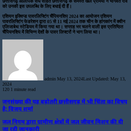
छत्तीसगढ़ ओलंपिक संघ सहित छत्तीसगढ़ के समस्त खेल प्रेमियों ने भागवत राव
को उनकी इस उपलब्धि के लिए बधाई दी हैं।
एशियन इक्विप्ड पावरलिफ्टिंग चैंपियनशिप 2024 का आयोजन एशियन
पावरलिफ्टिंग फेडरेशन द्वारा 05 से 11 मई 2024 तक चीन के हांगकांग में क्वीन
एलिजाबेथ स्टेडियम में किया गया था। सप्ताह भर चलने वाली इस प्रतिष्ठित
चैंपियनशिप में विभिन्न देशों के पावर लिफ्टरों ने भाग लिया था।
Send
an
email
admin
May 13, 2024
Last Updated: May 13,
2024
120
1 minute read
जनसंख्या की यह बढ़ोतरी छत्तीसगढ़ में भी चिंता का विषय
है: विजय शर्मा
जल निगम द्वारा ग्रामीण क्षेत्रों में जल जीवन मिशन की दी
जा रही जानकारी