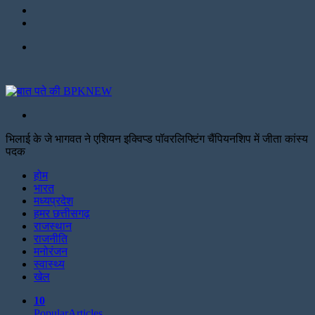
Twitter
Facebook
Menu
Search
for
भिलाई के जे भागवत ने एशियन इक्विप्ड पॉवरलिफ्टिंग चैंपियनशिप में जीता कांस्य
पदक
Facebook
Twitter
Print
होम
भारत
मध्यप्रदेश
हमर छत्तीसगढ़
राजस्थान
राजनीति
मनोरंजन
स्वास्थ्य
खेल
10
Popular
Articles