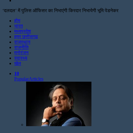
Search
for
‘दलदल’ में पुलिस ऑफिसर का निभाएंगी किरदार निभायेगी भूमि पेडनेकर
Facebook
Twitter
Print
होम
भारत
मध्यप्रदेश
हमर छत्तीसगढ़
राजस्थान
राजनीति
मनोरंजन
स्वास्थ्य
खेल
10
Popular
Articles