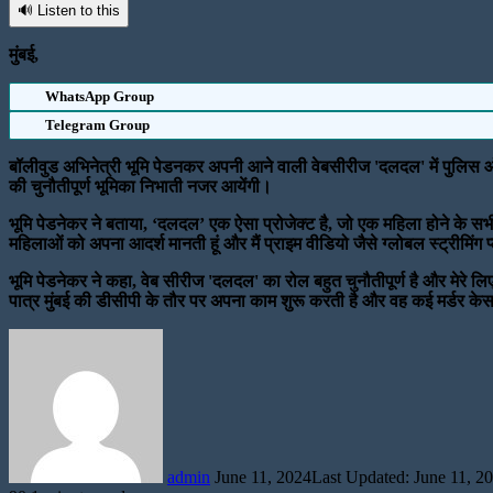
🔊 Listen to this
मुंबई,
WhatsApp Group
Telegram Group
बॉलीवुड अभिनेत्री भूमि पेडनकर अपनी आने वाली वेबसीरीज 'दलदल' में पुलिस
की चुनौतीपूर्ण भूमिका निभाती नजर आयेंगी।
भूमि पेडनेकर ने बताया, ‘दलदल’ एक ऐसा प्रोजेक्ट है, जो एक महिला होने के सभी
महिलाओं को अपना आदर्श मानती हूं और मैं प्राइम वीडियो जैसे ग्लोबल स्ट्रीमिं
भूमि पेडनेकर ने कहा, वेब सीरीज 'दलदल' का रोल बहुत चुनौतीपूर्ण है और मेरे लिए
पात्र मुंबई की डीसीपी के तौर पर अपना काम शुरू करती है और वह कई मर्डर के
Send
an
email
admin
June 11, 2024
Last Updated: June 11, 2