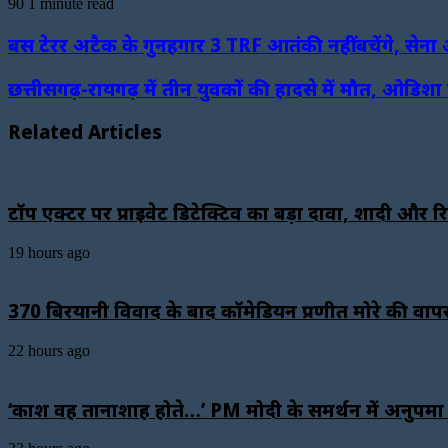
90
1 minute read
Facebook
Twitter
LinkedIn
WhatsApp
Telegram
बस टेरर अटैक के गुनहगार 3 TRF आतंकी नहीं बचेंगे, सेना
छत्तीसगढ़-रायगढ़ में तीन युवकों की हादसे में मौत, ओडिशा 
Related Articles
टॉप एक्टर पर प्राइवेट डिटेक्टिव का बड़ा दावा, शादी और र
19 hours ago
₹370 बिरयानी विवाद के बाद कॉमेडियन प्रणीत मोरे की वाप
22 hours ago
‘काश वह तानाशाह होते…’ PM मोदी के समर्थन में अनुपमा फ