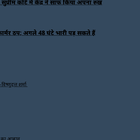
रीम कोर्ट में केंद्र ने साफ किया अपना रुख
र्मर ठप; अगले 48 घंटे भारी पड़ सकते हैं
विष्णुदत्त शर्मा
े का आह्वान