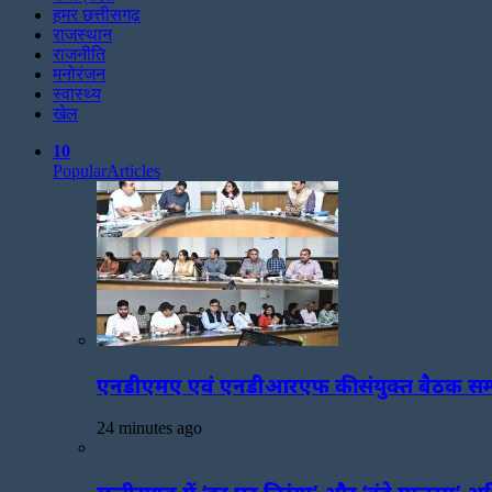
हमर छत्तीसगढ़
राजस्थान
राजनीति
मनोरंजन
स्वास्थ्य
खेल
10
Popular
Articles
एनडीएमए एवं एनडीआरएफ की संयुक्त बैठक सम्प
24 minutes ago