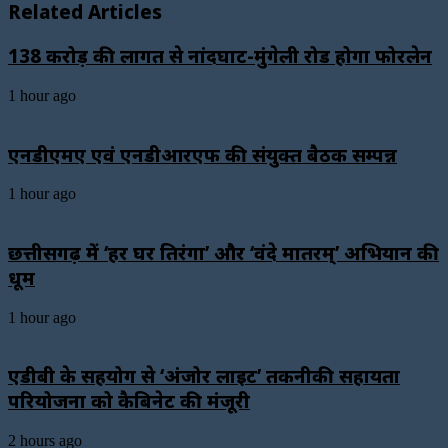
Related Articles
138 करोड़ की लागत से नांदघाट-मुंगेली रोड होगा फोरलेन
1 hour ago
एनडीएमए एवं एनडीआरएफ की संयुक्त बैठक सम्पन्न
1 hour ago
छत्तीसगढ़ में ‘हर घर तिरंगा’ और ‘वंदे मातरम्’ अभियान की
धूम
1 hour ago
एडीबी के सहयोग से ‘अंजोर लाइट’ तकनीकी सहायता
परियोजना को कैबिनेट की मंजूरी
2 hours ago