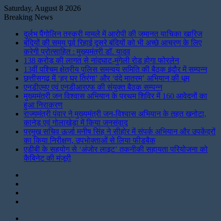
Saturday, August 8 2026
Breaking News
दुर्लभ पैंगोलिन तस्करी मामले में आरोपी की जमानत याचिका खारिज
बंदियों की समय पूर्व रिहाई दूसरे बंदियों को भी अच्छे आचरण के लिए
करेगी प्रोत्साहित : मुख्यमंत्री डॉ. यादव
138 करोड़ की लागत से नांदघाट-मुंगेली रोड होगा फोरलेन
13वीं पश्चिम क्षेत्रीय पुलिस समन्वय समिति की बैठक इंदौर में सम्पन्न
छत्तीसगढ़ में ‘हर घर तिरंगा’ और ‘वंदे मातरम्’ अभियान की धूम
एनडीएमए एवं एनडीआरएफ की संयुक्त बैठक सम्पन्न
मुख्यमंत्री जन विश्वास अभियान के प्रथम शिविर में 160 आवेदनों का
हुआ निराकरण
राज्यमंत्री पंवार ने मुख्यमंत्री जन-विश्वास अभियान के तहत खनोटा,
कानेड़ एवं गोलाखेड़ा में किया जनसंवाद
प्रमुख सचिव ऊर्जा मनीष सिंह ने सीहोर में संपर्क अभियान और उपकेंद्रों
का किया निरीक्षण, उपभोक्ताओं से लिया फीडबैक
एडीबी के सहयोग से ‘अंजोर लाइट’ तकनीकी सहायता परियोजना को
कैबिनेट की मंजूरी
Instagram
LinkedIn
Twitter
Facebook
Menu