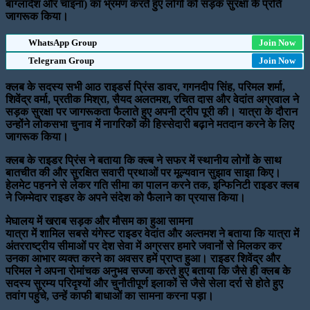
बांग्लादेश और चाइना) का भ्रमण करते हुए लोगों को सड़क सुरक्षा के प्रति
जागरूक किया।
WhatsApp Group
Join Now
Telegram Group
Join Now
क्लब के सदस्य सभी आठ राइडर्स प्रिंस डावर, गगनदीप सिंह, परिमल शर्मा,
शिवेंद्र वर्मा, प्रतीक मिश्रा, सैयद अलतमश, रचित दास और वेदांत अग्रवाल ने
सड़क सुरक्षा पर जागरूकता फैलाते हुए अपनी ट्रीप पूरी की। यात्रा के दौरान
उन्होंने लोकसभा चुनाव में नागरिकों की हिस्सेदारी बढ़ाने मतदान करने के लिए
जागरूक किया।
क्लब के राइडर प्रिंस ने बताया कि क्ल्ब ने सफर में स्थानीय लोगों के साथ
बातचीत की और सुरक्षित सवारी प्रथाओं पर मूल्यवान सुझाव साझा किए।
हेलमेट पहनने से लेकर गति सीमा का पालन करने तक, इन्फिनिटी राइडर क्लब
ने जिम्मेदार राइडर के अपने संदेश को फैलाने का प्रयास किया।
मेघालय में खराब सड़क और मौसम का हुआ सामना
यात्रा में शामिल सबसे यंगेस्ट राइडर वेदांत और अल्तमश ने बताया कि यात्रा में
अंतरराष्ट्रीय सीमाओं पर देश सेवा में अग्रसर हमारे जवानों से मिलकर कर
उनका आभार व्यक्त करने का अवसर हमें प्राप्त हुआ। राइडर शिवेंद्र और
परिमल ने अपना रोमांचक अनुभव सज्जा करते हुए बताया कि जैसे ही क्लब के
सदस्य सुरम्य परिदृश्यों और चुनौतीपूर्ण इलाकों से जैसे सेला दर्रा से होते हुए
तवांग पहुंचे, उन्हें काफी बाधाओं का सामना करना पड़ा।