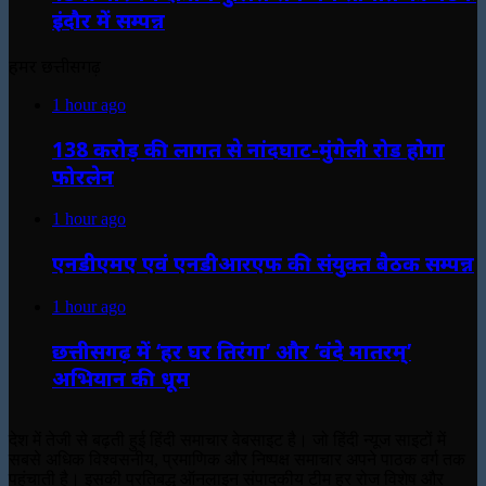
इंदौर में सम्पन्न
हमर छत्तीसगढ़
1 hour ago
138 करोड़ की लागत से नांदघाट-मुंगेली रोड होगा
फोरलेन
1 hour ago
एनडीएमए एवं एनडीआरएफ की संयुक्त बैठक सम्पन्न
1 hour ago
छत्तीसगढ़ में ‘हर घर तिरंगा’ और ‘वंदे मातरम्’
अभियान की धूम
देश में तेजी से बढ़ती हुई हिंदी समाचार वेबसाइट है। जो हिंदी न्यूज साइटों में
सबसे अधिक विश्वसनीय, प्रमाणिक और निष्पक्ष समाचार अपने पाठक वर्ग तक
पहुंचाती है। इसकी प्रतिबद्ध ऑनलाइन संपादकीय टीम हर रोज विशेष और