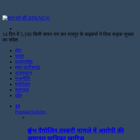
Search
for
14 दिन में 5,100 किमी सफर तय कर रायपुर के बाइकर्स ने दिया सड़क सुरक्षा
का संदेश
Facebook
Twitter
Print
होम
भारत
मध्यप्रदेश
हमर छत्तीसगढ़
राजस्थान
राजनीति
मनोरंजन
स्वास्थ्य
खेल
10
Popular
Articles
दुर्लभ पैंगोलिन तस्करी मामले में आरोपी की
जमानत याचिका खारिज