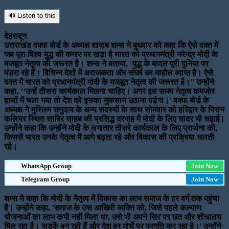
🔊 Listen to this
देहरादून
उत्तराखंड वक्फ बोर्ड के अध्यक्ष शादाब शम्स ने बुधवार को कहा कि ऐसे वक्त में
जब पूरा विश्व युद्ध की कगार पर खड़ा है भारत को प्रधानमंत्री नरेन्द्र मोदी के
मजबूत नेतृत्व की जरूरत है। शम्स ने बताया, 'युद्ध के बादल पूरी दुनिया पर
मंडरा रहे हैं। विभिन्न देशों में अराजकता और संघर्ष का माहौल व्याप्त है। ऐसे
वक्त में भारत को प्रधानमंत्री मोदी के मजबूत नेतृत्व की जरूरत है।'' उन्होंने
कहा, ‘‘उन्हें तीसरा कार्यकाल मिलना चाहिए। अगर इस समय नेतृत्व कमजोर
हाथों में चला गया तो देश को इसका नुकसान उठाना पड़ेगा।' वक्फ बोर्ड के
अध्यक्ष ने मुस्लिम समुदाय के अन्य सदस्यों के साथ सोमवार को हरिद्वार के पिरान
कलियर स्थित साबिर साहब की प्रसिद्ध दरगाह में मोदी के लिए चादर भी चढ़ाई।
उन्होंने कहा कि उन्होंने मोदी के लगातार तीसरे कार्यकाल के लिए प्रार्थना की,
जिससे भारत उनके नेतृत्व में आगे बढ़ता रहे और विकास की प्रक्रिया चलती
रहे।
WhatsApp Group
Join Now
Telegram Group
Join Now
शम्स ने कहा कि मोदी के नेतृत्व में विकास का लाभ समाज के हर वर्ग तक पहुंचा
है। उन्होंने कहा, 'समाज के उस आखिरी व्यक्ति को, जिसे पहले कल्याण
योजनाओं का लाभ कभी नहीं मिला था, उसे भी अपने सिर पर छत और शौचालय
मिल रहा है। सड़कें बन रही हैं और देश हर मोर्चे पर प्रगति कर रहा है।' उन्होंने