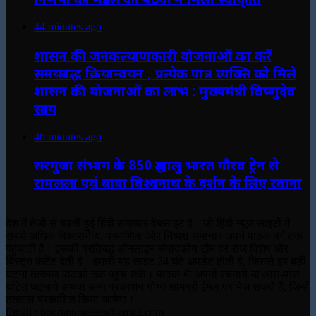
44 minutes ago
शासन की जनकल्याणकारी योजनाओं का करें
समयबद्ध क्रियान्वयन , प्रत्येक पात्र व्यक्ति को मिले
शासन की योजनाओं का लाभ : मुख्यमंत्री विष्णुदेव
साय
46 minutes ago
सरगुजा संभाग के 850 श्रद्धालु भारत गौरव ट्रेन से
रामलला एवं बाबा विश्वनाथ के दर्शन के लिए रवाना
देश में तेजी से बढ़ती हुई हिंदी समाचार वेबसाइट है। जो हिंदी न्यूज साइटों में
सबसे अधिक विश्वसनीय, प्रमाणिक और निष्पक्ष समाचार अपने पाठक वर्ग तक
पहुंचाती है। इसकी प्रतिबद्ध ऑनलाइन संपादकीय टीम हर रोज विशेष और
विस्तृत कंटेंट देती है। हमारी यह साइट 24 घंटे अपडेट होती है, जिससे हर बड़ी
घटना तत्काल पाठकों तक पहुंच सके। पाठक भी अपनी रचनाये या आस-पास
घटित घटनाये अथवा अन्य प्रकाशन योग्य सामग्री ईमेल पर भेज सकते है, जिन्हें
तत्काल प्रकाशित किया जायेगा !
Email : pouranpradeep@gmail.com