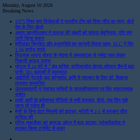
Monday, August 10 2026
Breaking News
1975 विश्व कप विजेताओं ने भारतीय टीम को दिया जीत का मंत्र, बोले
देश के लिए खेलो
अमृता खानविलकर ने तलाक की खबरों को बताया बेबुनियाद, पति संग
जारी किया बयान
श्रीलंका क्रिकेट और हथुरुसिंघे का कानूनी विवाद खत्म, SLC ने दिए
1.56 करोड़ रुपये
विधायक भावना बोहरा के नेतृत्व में अमरकंटक से नर्मदा जल लेकर
निकली कांवड़ यात्रा
भोपाल में 24 घंटे में 7 इंच बारिश, कलियासोत-केरवा-कोलार डैम में बढ़ा
पानी; 50+ इलाकों में जलभराव
आईटीवी नेटवर्क यूथ कॉन्क्लेव: कृषि में नवाचार के लिए डॉ. विकास
लुनावत सम्मानित
उपमुख्यमंत्री ने पंचायत सचिवों के शासकीयकरण पर दिए सकारात्मक
संकेत
लकी अली के इमोशनल वीडियो से मची हलचल, बोले- एक दिन मुझे
जाना तो पड़ेगा ही
मेसी के बिना इंटर मियामी को झटका, मांटेरी ने 2-1 से हराकर जीत
हासिल की
एरिना सबालेंका को कनाडा ओपन में बड़ा झटका, एलेक्जेंड्रोवा ने
हराकर किया टूर्नामेंट से बाहर
Instagram