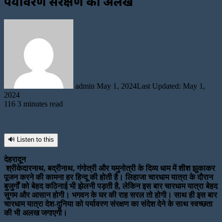
पर्यावरण संरक्षण की अलख
Send
an
email
admin
May 1, 2024
Last Updated: May 1,
2024
116
3 minutes read
🔊 Listen to this
देहरादून
श्रीकेदारनाथ, बद्रीनाथ, गंगोत्री और यमुनोत्री के दिव्य धाम में शीश झुकाकर
पूजन करने की कामना हर हिन्दू की होती है। लिहाजा चारधाम यात्रा के दौरान
बुजुर्गों को बेहद कठिनाई भी झेलनी पड़ती है, लेकिन इस बार चारधाम यात्रा बेहद
सुगम और आसान होगी। भगवन के घर की राह सरल तो होगी। साथ ही इस बार
चारधाम यात्रा देश-दुनिया को पर्यावरण संरक्षण का संदेश देने के साथ स्वच्छता
की भी अलख जगाएगी।