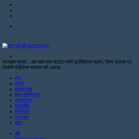
LinkedIn
Twitter
Facebook
Menu
Search
for
चारधाम यात्रा : अब धाम तक फर्राटा भरेंगे इलेक्ट्रिक वाहन, विश्व फलक पर
दिखेगी पर्यावरण संरक्षण की अलख
Facebook
Twitter
Print
होम
भारत
मध्यप्रदेश
हमर छत्तीसगढ़
राजस्थान
राजनीति
मनोरंजन
स्वास्थ्य
खेल
10
Popular
Articles