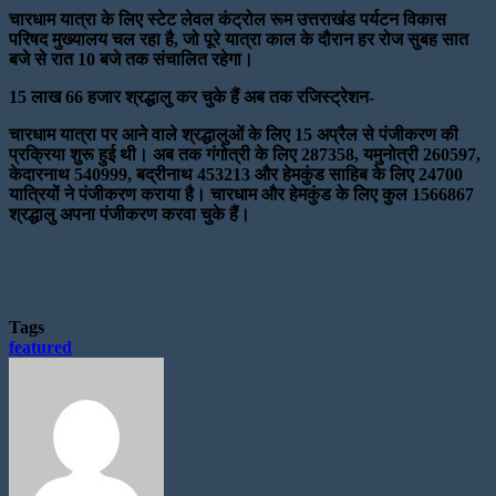
चारधाम यात्रा के लिए स्टेट लेवल कंट्रोल रूम उत्तराखंड पर्यटन विकास
परिषद मुख्यालय चल रहा है, जो पूरे यात्रा काल के दौरान हर रोज सुबह सात
बजे से रात 10 बजे तक संचालित रहेगा।
15 लाख 66 हजार श्रद्धालु कर चुके हैं अब तक रजिस्ट्रेशन-
चारधाम यात्रा पर आने वाले श्रद्धालुओं के लिए 15 अप्रैल से पंजीकरण की
प्रक्रिया शुरू हुई थी। अब तक गंगोत्री के लिए 287358, यमुनोत्री 260597,
केदारनाथ 540999, बद्रीनाथ 453213 और हेमकुंड साहिब के लिए 24700
यात्रियों ने पंजीकरण कराया है। चारधाम और हेमकुंड के लिए कुल 1566867
श्रद्धालु अपना पंजीकरण करवा चुके हैं।
Tags
featured
Send
an
email