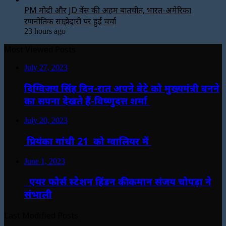
PM मोदी और JD वेंस की अहम बातचीत, भारत-अमेरिका
रणनीतिक साझेदारी पर हुई चर्चा
23 hours ago
Most Viewed Posts
July 27, 2023
दिग्विजय सिंह दिन-रात अपने बेटे को मुख्यमंत्री बनने
का सपना देखते हैं-विष्णुदत्त शर्मा
July 20, 2023
प्रियंका गांधी 21 को ग्वालियर में
June 1, 2023
एयर फोर्स स्टेशन हिंडन की कमान संजय चोपड़ा ने
संभाली
Last Modified Posts