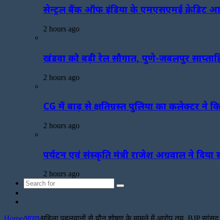
सेन्ट्रल बैंक ऑफ इंडिया के एमएसएमई क्रेडिट आउ
2 hours ago
खंडवा को बड़ी रेल सौगात, पुणे-जबलपुर साप्ताहि
2 hours ago
CG में बाढ़ से क्षतिग्रस्त पुलिया का कलेक्टर ने 
2 hours ago
पर्यटन एवं संस्कृति मंत्री राजेश अग्रवाल ने दिय
2 hours ago
Search
Sidebar
for
Random
Article
Home
/
भारत
/
महिला पहलवानों से यौन शोषण के मामले में आरोप तय, BJP सांसद ब