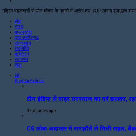
Search
for
महिला पहलवानों से यौन शोषण के मामले में आरोप तय, BJP सांसद बृजभूषण शरण सि
Facebook
Twitter
Print
होम
भारत
मध्यप्रदेश
हमर छत्तीसगढ़
राजस्थान
राजनीति
मनोरंजन
स्वास्थ्य
खेल
10
Popular
Articles
टीम इंडिया से बाहर सरफराज का दर्द छलका, रहस्
47 minutes ago
CG लोक अदालत में समझौते से मिली राहत, बैंकों