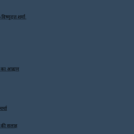
विष्णुदत्त शर्मा
े का आह्वान
र्चा
ने की सलाह