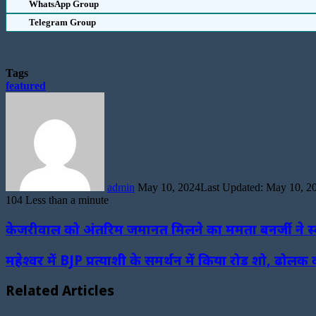
WhatsApp Group
Telegram Group
Tags
featured
Send
an
email
admin
May 10, 2024
Last Updated: May 10, 2
104
Less than a minute
Facebook
Twitter
LinkedIn
WhatsApp
Telegram
केजरीवाल को अंतरिम जमानत मिलने का ममता बनर्जी ने स
महेश्वर में BJP प्रत्याशी के समर्थन में किया रोड शो, 
Related Articles