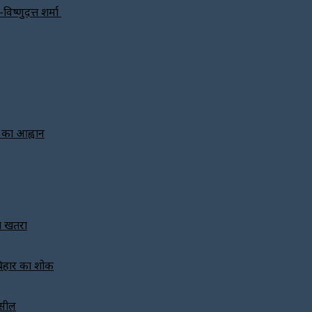
विष्णुदत्त शर्मा
े का आह्वान
का खतरा
बिहार का शोक
 सील