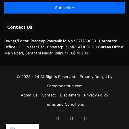
Email
address
Contact Us
Owner/Editor: Pradeep Pouranik
M.No.:
8717890381
Corporate
Office:
H O. Nazar Bag, Chhatarpur (MP) 471001
CG Bureau Office:
Main Road, Santoshi Nagar, Raipur (CG) 492001
© 2023 - 24 All Rights Reserved. | Proudly Design by
Serverhosthub.com
About Us
Contact
Disclaimers
Privacy Policy
Terms and Conditions
Facebook
Twitter
LinkedIn
Instagram