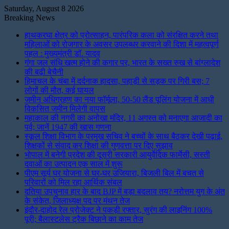
Saturday, August 8 2026
Breaking News
हाथकरघा क्षेत्र को प्रोत्साहन, पारंपरिक कला को संरक्षित करने तथा
महिलाओं को रोजगार के अवसर उपलब्धर करवाने की दिशा में महत्वपूर्ण
पहल : मुख्यमंत्री डॉ. यादव
गंगा जल संधि खत्म होने की कगार पर, भारत के सख्त रुख से बांग्लादेश
की बढ़ी बेचैनी
हिमाचल के चंबा में दर्दनाक हादसा, पहाड़ी से सड़क पर गिरी बस; 7
लोगों की मौत, कई घायल
जमीन अधिग्रहण का नया फॉर्मूला, 50-50 लैंड पूलिंग योजना में आधी
विकसित जमीन मिलेगी वापस
महाकाल की नगरी का अनोखा मंदिर, 11 अगस्त को मनाएगा आजादी का
पर्व; जानें 1947 की खास गणना
स्कूल शिक्षा विभाग के प्रमुख सचिव ने बच्चों के साथ बैठकर देखी पढ़ाई,
शिक्षकों से संवाद कर शिक्षा की गुणवत्ता पर दिए सुझाव
भोपाल में बनेगी प्रदेश की दूसरी सरकारी आयुर्वेदिक फार्मेसी, सस्ती
दवाओं का उत्पादन एक साल में शुरू
पीएम सूर्य घर योजना से घर-घर उजियारा, बिजली बिल में बचत से
परिवारों को मिल रहा आर्थिक संबल
दतिया उपचुनाव हार के बाद BJP में बड़ा बदलाव तय? नरोत्तम युग के अंत
के संकेत, जिलाध्यक्ष पद पर मंथन तेज
इंदौर-दाहोद रेल प्रोजेक्ट ने पकड़ी रफ्तार, सुरंग की लाइनिंग 100%
पूरी; बैलास्टलेस ट्रैक बिछाने का काम तेज