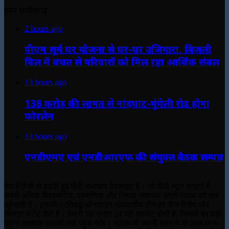
हमर छत्तीसगढ़
2 hours ago
पीएम सूर्य घर योजना से घर-घर उजियारा, बिजली
बिल में बचत से परिवारों को मिल रहा आर्थिक संबल
13 hours ago
138 करोड़ की लागत से नांदघाट-मुंगेली रोड होगा
फोरलेन
13 hours ago
एनडीएमए एवं एनडीआरएफ की संयुक्त बैठक सम्पन्न
देश में तेजी से बढ़ती हुई हिंदी समाचार वेबसाइट है। जो हिंदी न्यूज साइटों में
सबसे अधिक विश्वसनीय, प्रमाणिक और निष्पक्ष समाचार अपने पाठक वर्ग तक
पहुंचाती है। इसकी प्रतिबद्ध ऑनलाइन संपादकीय टीम हर रोज विशेष और
विस्तृत कंटेंट देती है। हमारी यह साइट 24 घंटे अपडेट होती है, जिससे हर बड़ी
घटना तत्काल पाठकों तक पहुंच सके। पाठक भी अपनी रचनाये या आस-पास