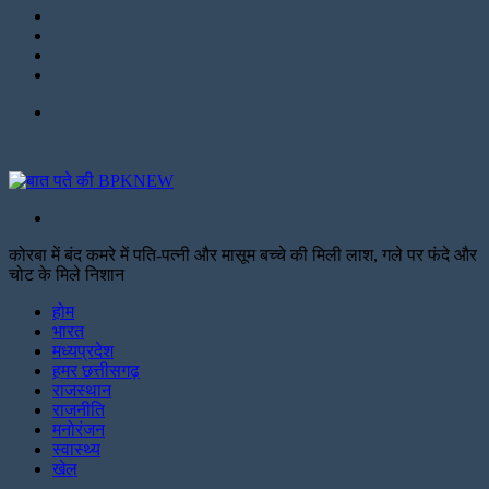
Instagram
LinkedIn
Twitter
Facebook
Menu
Search
for
कोरबा में बंद कमरे में पति-पत्नी और मासूम बच्चे की मिली लाश, गले पर फंदे और
चोट के मिले निशान
Facebook
Twitter
Print
होम
भारत
मध्यप्रदेश
हमर छत्तीसगढ़
राजस्थान
राजनीति
मनोरंजन
स्वास्थ्य
खेल