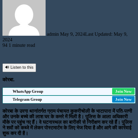
an
email
admin
May 9, 2024
Last Updated: May 9,
2024
94
1 minute read
🔊 Listen to this
कोरबा.
WhatsApp Group
Join Now
Telegram Group
Join Now
कोरबा के उरगा थानांतर्गत ग्राम पंचायत कुकरीचोली के भाटापारा में पति-पत्नी
और उनके बच्चे की लाश घर के कमरे में मिली है। पुलिस के आला अधिकारी
मौके पर पहुंच गए हैं। वे घटनास्थल का बारीकी से निरीक्षण कर रहे हैं। पुलिस
ने शवों को कब्जे में लेकर पोस्टमार्टम के लिए भेज दिया है और आगे की कार्रवाई
शुरू कर दी है।