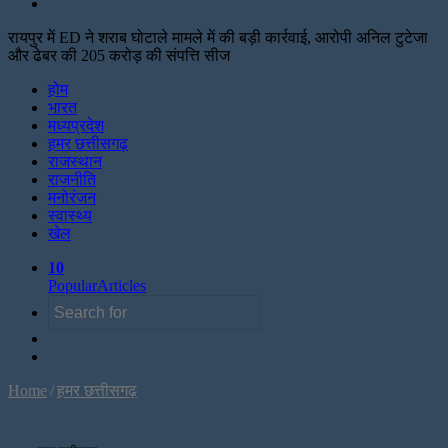
Search
for
रायपुर में ED ने शराब घोटाले मामले में की बड़ी कार्रवाई, आरोपी अनिल टुटेजा
और ढेबर की 205 करोड़ की संपत्ति सीज
Facebook
Twitter
Print
होम
भारत
मध्यप्रदेश
हमर छत्तीसगढ़
राजस्थान
राजनीति
मनोरंजन
स्वास्थ्य
खेल
10
Popular
Articles
Search
Sidebar
for
Random
Article
Home
/
हमर छत्तीसगढ़