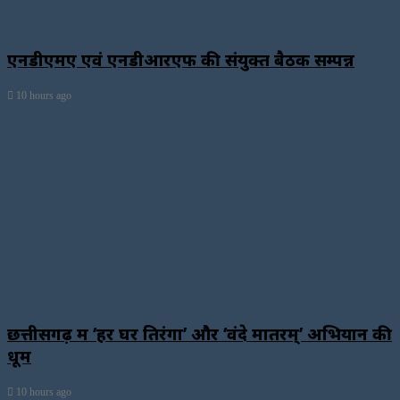
एनडीएमए एवं एनडीआरएफ की संयुक्त बैठक सम्पन्न
10 hours ago
छत्तीसगढ़ में ‘हर घर तिरंगा’ और ‘वंदे मातरम्’ अभियान की
धूम
10 hours ago