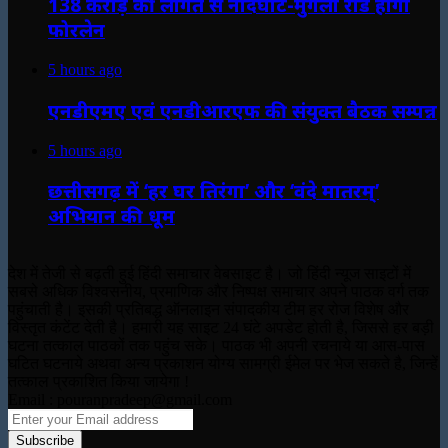
138 करोड़ की लागत से नांदघाट-मुंगेली रोड होगा
फोरलेन
5 hours ago
एनडीएमए एवं एनडीआरएफ की संयुक्त बैठक सम्पन्न
5 hours ago
छत्तीसगढ़ में ‘हर घर तिरंगा’ और ‘वंदे मातरम्’
अभियान की धूम
देश में तेजी से बढ़ती हुई हिंदी समाचार वेबसाइट है। जो हिंदी न्यूज साइटों में
सबसे अधिक विश्वसनीय, प्रमाणिक और निष्पक्ष समाचार अपने पाठक वर्ग तक
पहुंचाती है। इसकी प्रतिबद्ध ऑनलाइन संपादकीय टीम हर रोज विशेष और
विस्तृत कंटेंट देती है। हमारी यह साइट 24 घंटे अपडेट होती है, जिससे हर बड़ी
घटना तत्काल पाठकों तक पहुंच सके। पाठक भी अपनी रचनाये या आस-पास
घटित घटनाये अथवा अन्य प्रकाशन योग्य सामग्री ईमेल पर भेज सकते है, जिन्हें
तत्काल प्रकाशित किया जायेगा !
Email : pouranpradeep@gmail.com
Enter
your