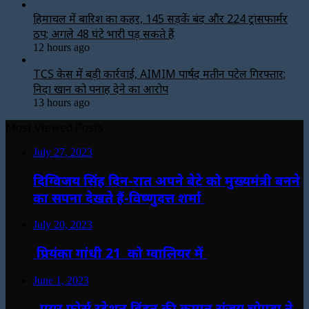
हिमाचल में बारिश का कहर, 145 सड़कें बंद और 224 ट्रांसफार्मर
ठप; अगले 48 घंटे भारी पड़ सकते हैं
12 hours ago
TCS केस में बड़ी कार्रवाई, AIMIM पार्षद मतीन पटेल गिरफ्तार;
निदा खान को पनाह देने का आरोप
13 hours ago
Most Viewed Posts
July 27, 2023
दिग्विजय सिंह दिन-रात अपने बेटे को मुख्यमंत्री बनने
का सपना देखते हैं-विष्णुदत्त शर्मा
July 20, 2023
प्रियंका गांधी 21 को ग्वालियर में
June 1, 2023
एयर फोर्स स्टेशन हिंडन की कमान संजय चोपड़ा ने