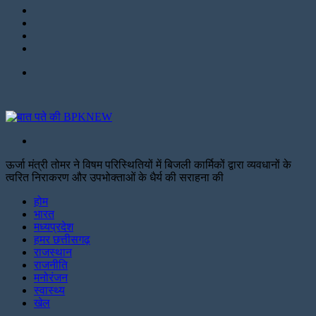
Instagram
LinkedIn
Twitter
Facebook
Menu
Search
for
ऊर्जा मंत्री तोमर ने विषम परिस्थितियों में बिजली कार्मिकों द्वारा व्‍यवधानों के
त्‍वरित निराकरण और उपभोक्‍ताओं के धैर्य की सराहना की
Facebook
Twitter
Print
होम
भारत
मध्यप्रदेश
हमर छत्तीसगढ़
राजस्थान
राजनीति
मनोरंजन
स्वास्थ्य
खेल