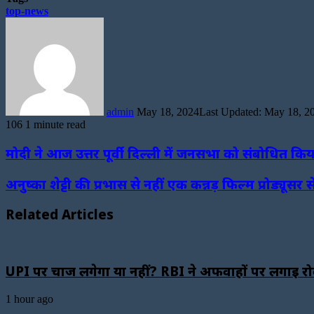
top-news
Send
an
email
admin
May 18, 2024
Last Updated: May 18, 2
106
1 minute read
Facebook
Twitter
LinkedIn
WhatsApp
Telegram
मोदी ने आज उत्तर पूर्वी दिल्ली में जनसभा को संबोधित किय
अनुष्का शेट्टी की प्रभास से नहीं एक कन्नड़ फिल्म प्रोड्यूसर 
Related Articles
UPI पर चार्ज लगेगा या नहीं? RBI ने अफवाहों पर लगाई रो
1 hour ago