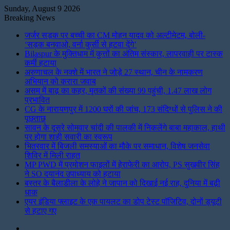
Sunday, August 9 2026
Breaking News
जर्जर सड़क पर बच्ची का CM मोहन यादव को अल्टीमेटम, बोली-
‘सड़क बनवाओ, वर्ना कुर्सी से हटवा देंगे’
Bilaspur के मुक्तिधाम में कुत्तों का अंतिम संस्कार, लापरवाही पर टास्क
कर्मी हटाया
अरुणाचल के नक्शे में भारत ने जोड़े 27 स्थान, चीन के नामकरण
अभियान को करारा जवाब
असम में बाढ़ का कहर, मृतकों की संख्या 99 पहुंची, 1.47 लाख लोग
प्रभावित
CG के नारायणपुर में 1200 घरों की जांच, 173 संदिग्धों से पुलिस ने की
पूछताछ
सावन के दूसरे सोमवार चांदी की पालकी में निकलेंगे बाबा महाकाल, हाथी
पर होगा शाही सवारी का स्वरूप
भितरवार में बिजली समस्याओं का मौके पर समाधान, विशेष जनसेवा
शिविर में मिली राहत
MP PWD में प्रमोशन फाइलों में हेराफेरी का आरोप, PS सुखवीर सिंह
ने SO दयानंद उपाध्याय को हटाया
बस्तर के बैलाडीला के लोहे ने जापान को दिखाई नई राह, दुनिया में बढ़ी
धाक
एयर इंडिया फ्लाइट के एक पायलट का डोप टेस्ट पॉजिटिव, दोनों ड्यूटी
से हटाए गए
Instagram