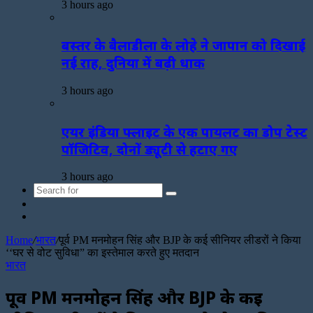
3 hours ago
बस्तर के बैलाडीला के लोहे ने जापान को दिखाई
नई राह, दुनिया में बढ़ी धाक
3 hours ago
एयर इंडिया फ्लाइट के एक पायलट का डोप टेस्ट
पॉजिटिव, दोनों ड्यूटी से हटाए गए
3 hours ago
Search
Sidebar
for
Random
Article
Home
/
भारत
/
पूर्व PM मनमोहन सिंह और BJP के कई सीनियर लीडरों ने किया
‘‘घर से वोट सुविधा” का इस्तेमाल करते हुए मतदान
भारत
पूर्व PM मनमोहन सिंह और BJP के कई