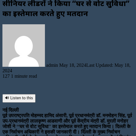
सीनियर लीडरों ने किया ‘‘घर से वोट सुविधा”
का इस्तेमाल करते हुए मतदान
Send
an
email
admin
May 18, 2024
Last Updated: May 18,
2024
127
1 minute read
🔊 Listen to this
नई दिल्ली
पूर्व उपराष्ट्रपति मोहम्मद हामिद अंसारी, पूर्व प्रधानमंत्री डॉ. मनमोहन सिंह, पूर्व
उप-प्रधानमंत्री लालकृष्ण आडवाणी और पूर्व केंद्रीय मंत्री डॉ. मुरली मनोहर
जोशी ने ‘‘घर से वोट सुविधा'' का इस्तेमाल करते हुए मतदान किया। दिल्ली के
एक निर्वाचन अधिकारी ने इसकी जानकारी दी। दिल्ली के मुख्य निर्वाचन