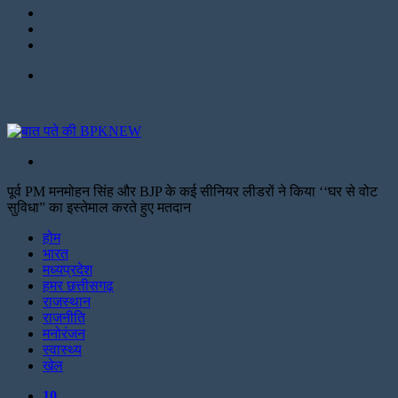
LinkedIn
Twitter
Facebook
Menu
Search
for
पूर्व PM मनमोहन सिंह और BJP के कई सीनियर लीडरों ने किया ‘‘घर से वोट
सुविधा” का इस्तेमाल करते हुए मतदान
Facebook
Twitter
Print
होम
भारत
मध्यप्रदेश
हमर छत्तीसगढ़
राजस्थान
राजनीति
मनोरंजन
स्वास्थ्य
खेल
10