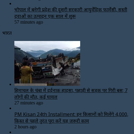
भोपाल में बनेगी प्रदेश की दूसरी सरकारी आयुर्वेदिक फार्मेसी, सस्ती
दवाओं का उत्पादन एक साल में शुरू
57 minutes ago
भारत
हिमाचल के चंबा में दर्दनाक हादसा, पहाड़ी से सड़क पर गिरी बस; 7
लोगों की मौत, कई घायल
27 minutes ago
PM Kisan 24th Installment: इन किसानों को मिलेंगे ₹4,000,
किस्त से पहले तुरंत पूरा करें यह जरूरी काम
2 hours ago