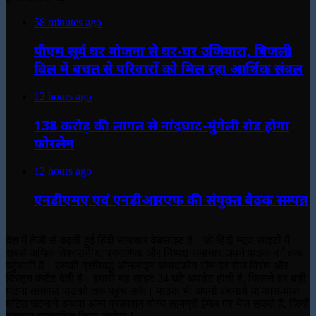
58 minutes ago
पीएम सूर्य घर योजना से घर-घर उजियारा, बिजली
बिल में बचत से परिवारों को मिल रहा आर्थिक संबल
12 hours ago
138 करोड़ की लागत से नांदघाट-मुंगेली रोड होगा
फोरलेन
12 hours ago
एनडीएमए एवं एनडीआरएफ की संयुक्त बैठक सम्पन्न
देश में तेजी से बढ़ती हुई हिंदी समाचार वेबसाइट है। जो हिंदी न्यूज साइटों में
सबसे अधिक विश्वसनीय, प्रमाणिक और निष्पक्ष समाचार अपने पाठक वर्ग तक
पहुंचाती है। इसकी प्रतिबद्ध ऑनलाइन संपादकीय टीम हर रोज विशेष और
विस्तृत कंटेंट देती है। हमारी यह साइट 24 घंटे अपडेट होती है, जिससे हर बड़ी
घटना तत्काल पाठकों तक पहुंच सके। पाठक भी अपनी रचनाये या आस-पास
घटित घटनाये अथवा अन्य प्रकाशन योग्य सामग्री ईमेल पर भेज सकते है, जिन्हें