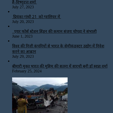
हैं-विष्णुदत्त शर्मा
July 27, 2023
प्रियंका गांधी 21 को ग्वालियर में
July 20, 2023
एयर फोर्स स्टेशन हिंडन की कमान संजय चोपड़ा ने संभाली
June 1, 2023
विश्‍व की निजी कंपनियों से भारत के सेमीकंडक्टर उद्योग में निवेश
करने का आह्वान
July 29, 2023
बीमारी मुक्त भारत की मुहिम की सतना में सारथी बनी डाॅ स्वप्ना वर्मा
February 25, 2024