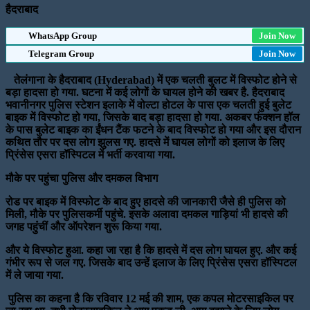
हैदराबाद
WhatsApp Group
Join Now
Telegram Group
Join Now
तेलंगाना के हैदराबाद (Hyderabad) में एक चलती बुलट में विस्फोट होने से
बड़ा हादसा हो गया. घटना में कई लोगों के घायल होने की खबर है. हैदराबाद
भवानीनगर पुलिस स्टेशन इलाके में वोल्टा होटल के पास एक चलती हुई बुलेट
बाइक में विस्फोट हो गया, जिसके बाद बड़ा हादसा हो गया. अकबर फंक्शन हॉल
के पास बुलेट बाइक का ईंधन टैंक फटने के बाद विस्फोट हो गया और इस दौरान
कथित तौर पर दस लोग झुलस गए. हादसे में घायल लोगों को इलाज के लिए
प्रिंसेस एसरा हॉस्पिटल में भर्ती करवाया गया.
मौके पर पहुंचा पुलिस और दमकल विभाग
रोड पर बाइक में विस्फोट के बाद हुए हादसे की जानकारी जैसे ही पुलिस को
मिली, मौके पर पुलिसकर्मी पहुंचे. इसके अलावा दमकल गाड़ियां भी हादसे की
जगह पहुंंचीं और ऑपरेशन शुरू किया गया.
और ये विस्फोट हुआ. कहा जा रहा है कि हादसे में दस लोग घायल हुए. और कई
गंभीर रूप से जल गए. जिसके बाद उन्हें इलाज के लिए प्रिंसेस एसरा हॉस्पिटल
में ले जाया गया.
पुलिस का कहना है कि रविवार 12 मई की शाम, एक कपल मोटरसाइकिल पर