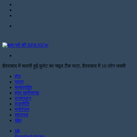
LinkedIn
Twitter
Facebook
Menu
Search
for
हैदराबाद में चलती हुई बुलेट का फ्यूल टैंक फटा, हैदराबाद में 10 लोग जख्मी
Facebook
Twitter
Print
होम
भारत
मध्यप्रदेश
हमर छत्तीसगढ़
राजस्थान
राजनीति
मनोरंजन
स्वास्थ्य
खेल
10
Popular
Articles