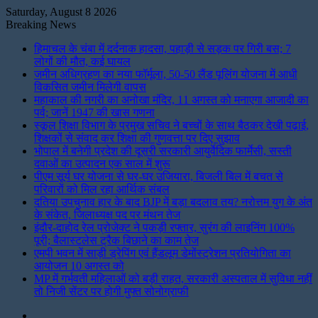
Saturday, August 8 2026
Breaking News
हिमाचल के चंबा में दर्दनाक हादसा, पहाड़ी से सड़क पर गिरी बस; 7
लोगों की मौत, कई घायल
जमीन अधिग्रहण का नया फॉर्मूला, 50-50 लैंड पूलिंग योजना में आधी
विकसित जमीन मिलेगी वापस
महाकाल की नगरी का अनोखा मंदिर, 11 अगस्त को मनाएगा आजादी का
पर्व; जानें 1947 की खास गणना
स्कूल शिक्षा विभाग के प्रमुख सचिव ने बच्चों के साथ बैठकर देखी पढ़ाई,
शिक्षकों से संवाद कर शिक्षा की गुणवत्ता पर दिए सुझाव
भोपाल में बनेगी प्रदेश की दूसरी सरकारी आयुर्वेदिक फार्मेसी, सस्ती
दवाओं का उत्पादन एक साल में शुरू
पीएम सूर्य घर योजना से घर-घर उजियारा, बिजली बिल में बचत से
परिवारों को मिल रहा आर्थिक संबल
दतिया उपचुनाव हार के बाद BJP में बड़ा बदलाव तय? नरोत्तम युग के अंत
के संकेत, जिलाध्यक्ष पद पर मंथन तेज
इंदौर-दाहोद रेल प्रोजेक्ट ने पकड़ी रफ्तार, सुरंग की लाइनिंग 100%
पूरी; बैलास्टलेस ट्रैक बिछाने का काम तेज
एमपी भवन में साड़ी ड्रेपिंग एवं हैंडलूम डेमोंस्ट्रेशन प्रतियोगिता का
आयोजन 10 अगस्त को
MP में गर्भवती महिलाओं को बड़ी राहत, सरकारी अस्पताल में सुविधा नहीं
तो निजी सेंटर पर होगी मुफ्त सोनोग्राफी
Instagram