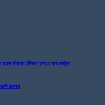
खास तोहफा; लिखा-‘हमेशा याद रखूंगा’
संभाली कमान