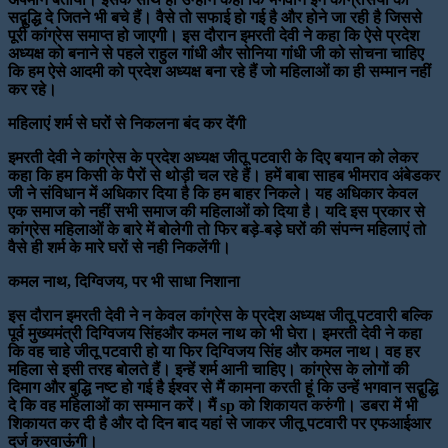
सद्बुद्धि दे जितने भी बचे हैं। वैसे तो सफाई हो गई है और होने जा रही है जिससे
पूरी कांग्रेस समाप्त हो जाएगी। इस दौरान इमरती देवी ने कहा कि ऐसे प्रदेश
अध्यक्ष को बनाने से पहले राहुल गांधी और सोनिया गांधी जी को सोचना चाहिए
कि हम ऐसे आदमी को प्रदेश अध्यक्ष बना रहे हैं जो महिलाओं का ही सम्मान नहीं
कर रहे।
महिलाएं शर्म से घरों से निकलना बंद कर देंगी
इमरती देवी ने कांग्रेस के प्रदेश अध्यक्ष जीतू पटवारी के दिए बयान को लेकर
कहा कि हम किसी के पैरों से थोड़ी चल रहे हैं। हमें बाबा साहब भीमराव अंबेडकर
जी ने संविधान में अधिकार दिया है कि हम बाहर निकले। यह अधिकार केवल
एक समाज को नहीं सभी समाज की महिलाओं को दिया है। यदि इस प्रकार से
कांग्रेस महिलाओं के बारे में बोलेगी तो फिर बड़े-बड़े घरों की संपन्न महिलाएं तो
वैसे ही शर्म के मारे घरों से नही निकलेंगी।
कमल नाथ, दिग्विजय, पर भी साधा निशाना
इस दौरान इमरती देवी ने न केवल कांग्रेस के प्रदेश अध्यक्ष जीतू पटवारी बल्कि
पूर्व मुख्यमंत्री दिग्विजय सिंहऔर कमल नाथ को भी घेरा। इमरती देवी ने कहा
कि वह चाहे जीतू पटवारी हो या फिर दिग्विजय सिंह और कमल नाथ। वह हर
महिला से इसी तरह बोलते हैं। इन्हें शर्म आनी चाहिए। कांग्रेस के लोगों की
दिमाग और बुद्धि नष्ट हो गई है ईश्वर से मैं कामना करती हूं कि उन्हें भगवान सद्बुद्धि
दे कि वह महिलाओं का सम्मान करें। मैं sp को शिकायत करुंगी। डबरा में भी
शिकायत कर दी है और दो दिन बाद यहां से जाकर जीतू पटवारी पर एफआईआर
दर्ज करवाऊंगी।