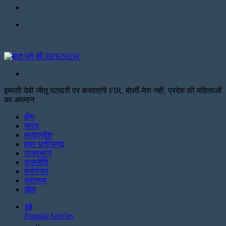
Facebook
Menu
Search
for
इमरती देवी जीतू पटवारी पर करवाएंगी FIR, बोलीं-मेरा नहीं, प्रदेश की महिलाओं
का अपमान
Facebook
Twitter
Print
होम
भारत
मध्यप्रदेश
हमर छत्तीसगढ़
राजस्थान
राजनीति
मनोरंजन
स्वास्थ्य
खेल
10
Popular
Articles