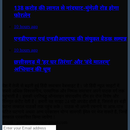
138 करोड़ की लागत से नांदघाट-मुंगेली रोड होगा
फोरलेन
10 hours ago
एनडीएमए एवं एनडीआरएफ की संयुक्त बैठक सम्पन्न
10 hours ago
छत्तीसगढ़ में ‘हर घर तिरंगा’ और ‘वंदे मातरम्’
अभियान की धूम
देश में तेजी से बढ़ती हुई हिंदी समाचार वेबसाइट है। जो हिंदी न्यूज साइटों में
सबसे अधिक विश्वसनीय, प्रमाणिक और निष्पक्ष समाचार अपने पाठक वर्ग तक
पहुंचाती है। इसकी प्रतिबद्ध ऑनलाइन संपादकीय टीम हर रोज विशेष और
विस्तृत कंटेंट देती है। हमारी यह साइट 24 घंटे अपडेट होती है, जिससे हर बड़ी
घटना तत्काल पाठकों तक पहुंच सके। पाठक भी अपनी रचनाये या आस-पास
घटित घटनाये अथवा अन्य प्रकाशन योग्य सामग्री ईमेल पर भेज सकते है, जिन्हें
तत्काल प्रकाशित किया जायेगा !
Email : pouranpradeep@gmail.com
Enter