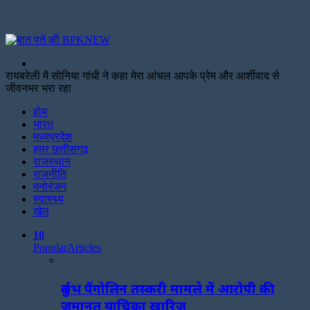
Search
for
रायबरेली में सोनिया गांधी ने कहा मेरा आंचल आपके प्रेम और आर्शीवाद से
जीवनभर भरा रहा
Facebook
Twitter
Print
होम
भारत
मध्यप्रदेश
हमर छत्तीसगढ़
राजस्थान
राजनीति
मनोरंजन
स्वास्थ्य
खेल
10
Popular
Articles
दुर्लभ पैंगोलिन तस्करी मामले में आरोपी की
जमानत याचिका खारिज