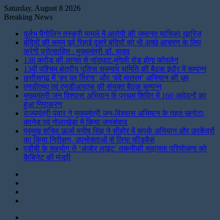
Saturday, August 8 2026
Breaking News
दुर्लभ पैंगोलिन तस्करी मामले में आरोपी की जमानत याचिका खारिज
बंदियों की समय पूर्व रिहाई दूसरे बंदियों को भी अच्छे आचरण के लिए
करेगी प्रोत्साहित : मुख्यमंत्री डॉ. यादव
138 करोड़ की लागत से नांदघाट-मुंगेली रोड होगा फोरलेन
13वीं पश्चिम क्षेत्रीय पुलिस समन्वय समिति की बैठक इंदौर में सम्पन्न
छत्तीसगढ़ में ‘हर घर तिरंगा’ और ‘वंदे मातरम्’ अभियान की धूम
एनडीएमए एवं एनडीआरएफ की संयुक्त बैठक सम्पन्न
मुख्यमंत्री जन विश्वास अभियान के प्रथम शिविर में 160 आवेदनों का
हुआ निराकरण
राज्यमंत्री पंवार ने मुख्यमंत्री जन-विश्वास अभियान के तहत खनोटा,
कानेड़ एवं गोलाखेड़ा में किया जनसंवाद
प्रमुख सचिव ऊर्जा मनीष सिंह ने सीहोर में संपर्क अभियान और उपकेंद्रों
का किया निरीक्षण, उपभोक्ताओं से लिया फीडबैक
एडीबी के सहयोग से ‘अंजोर लाइट’ तकनीकी सहायता परियोजना को
कैबिनेट की मंजूरी
Instagram
LinkedIn
Twitter
Facebook
Menu