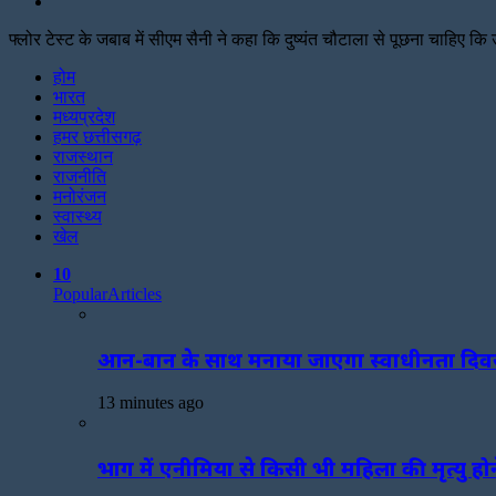
Search
for
फ्लोर टेस्ट के जबाब में सीएम सैनी ने कहा कि दुष्यंत चौटाला से पूछना चाहिए क
Facebook
Twitter
Print
होम
भारत
मध्यप्रदेश
हमर छत्तीसगढ़
राजस्थान
राजनीति
मनोरंजन
स्वास्थ्य
खेल
10
Popular
Articles
आन-बान के साथ मनाया जाएगा स्वाधीनता दि
13 minutes ago
भाग में एनीमिया से किसी भी महिला की मृत्यु हो