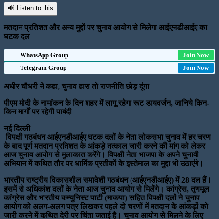
🔊 Listen to this
मतदान प्रतिशत और अन्य मुद्दों पर चुनाव आयोग से मिलेगा आईएनडीआईए का
घटक दल
WhatsApp Group
Join Now
Telegram Group
Join Now
अधीर चौधरी ने कहा, चुनाव हारा तो राजनीति छोड़ दूंगा
पीएम मोदी के नामांकन के दिन शहर में लागू रहेगा रूट डायवर्जन, जानिये किन-
किन मार्गों पर रहेगी पाबंदी
नई दिल्ली
विपक्षी गठबंधन आईएनडीआईए घटक दलों के नेता लोकसभा चुनाव में हर चरण
के बाद पूर्ण मतदान प्रतिशत के आंकड़े तत्काल जारी करने की मांग को लेकर
आज चुनाव आयोग से मुलाकात करेंगे। विपक्षी नेता भाजपा के अपने चुनावी
अभियान में कथित तौर पर धार्मिक प्रतीकों के इस्तेमाल का मुद्दा भी उठाएंगे।
भारतीय राष्ट्रीय विकासशील समावेशी गठबंधन (आईएनडीआईए) में 28 दल हैं।
इसमें से अधिकांश दलों के नेता आज चुनाव आयोग से मिलेंगे। कांग्रेस, तृणमूल
कांग्रेस और भारतीय कम्युनिस्ट पार्टी (माकपा) सहित विपक्षी दलों ने चुनाव
आयोग को अलग-अलग पत्र लिखकर पहले दो चरणों में मतदान के आंकड़ों को
जारी करने में कथित देरी पर चिंता जताई है। चुनाव आयोग से मिलने के लिए