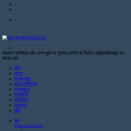
Twitter
Facebook
Menu
Search
for
मतदान प्रतिशत और अन्य मुद्दों पर चुनाव आयोग से मिलेगा आईएनडीआईए का
घटक दल
Facebook
Twitter
Print
होम
भारत
मध्यप्रदेश
हमर छत्तीसगढ़
राजस्थान
राजनीति
मनोरंजन
स्वास्थ्य
खेल
10
Popular
Articles