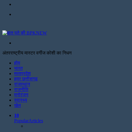
Facebook
Menu
Search
for
अंतरराष्ट्रीय मास्टर वर्गीज कोशी का निधन
Facebook
Twitter
Print
होम
भारत
मध्यप्रदेश
हमर छत्तीसगढ़
राजस्थान
राजनीति
मनोरंजन
स्वास्थ्य
खेल
10
Popular
Articles