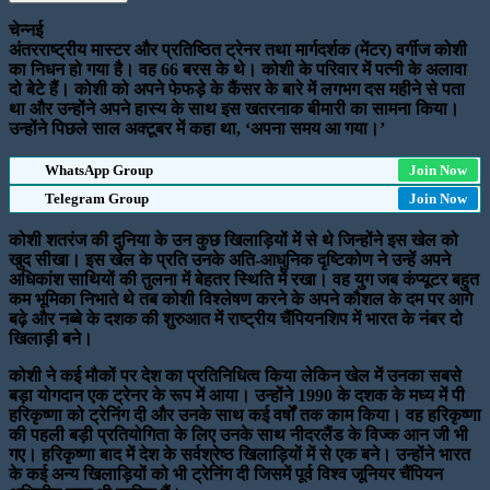
चेन्नई
अंतरराष्ट्रीय मास्टर और प्रतिष्ठित ट्रेनर तथा मार्गदर्शक (मेंटर) वर्गीज कोशी
का निधन हो गया है। वह 66 बरस के थे। कोशी के परिवार में पत्नी के अलावा
दो बेटे हैं। कोशी को अपने फेफड़े के कैंसर के बारे में लगभग दस महीने से पता
था और उन्होंने अपने हास्य के साथ इस खतरनाक बीमारी का सामना किया।
उन्होंने पिछले साल अक्टूबर में कहा था, ‘अपना समय आ गया।’
WhatsApp Group
Join Now
Telegram Group
Join Now
कोशी शतरंज की दुनिया के उन कुछ खिलाड़ियों में से थे जिन्होंने इस खेल को
खुद सीखा। इस खेल के प्रति उनके अति-आधुनिक दृष्टिकोण ने उन्हें अपने
अधिकांश साथियों की तुलना में बेहतर स्थिति में रखा। वह युग जब कंप्यूटर बहुत
कम भूमिका निभाते थे तब कोशी विश्लेषण करने के अपने कौशल के दम पर आगे
बढ़े और नब्बे के दशक की शुरुआत में राष्ट्रीय चैंपियनशिप में भारत के नंबर दो
खिलाड़ी बने।
कोशी ने कई मौकों पर देश का प्रतिनिधित्व किया लेकिन खेल में उनका सबसे
बड़ा योगदान एक ट्रेनर के रूप में आया। उन्होंने 1990 के दशक के मध्य में पी
हरिकृष्णा को ट्रेनिंग दी और उनके साथ कई वर्षों तक काम किया। वह हरिकृष्णा
की पहली बड़ी प्रतियोगिता के लिए उनके साथ नीदरलैंड के विज्क आन जी भी
गए। हरिकृष्णा बाद में देश के सर्वश्रेष्ठ खिलाड़ियों में से एक बने। उन्होंने भारत
के कई अन्य खिलाड़ियों को भी ट्रेनिंग दी जिसमें पूर्व विश्व जूनियर चैंपियन