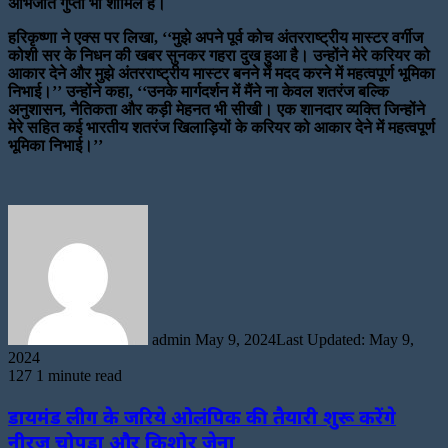
अभिजीत गुप्ता भी शामिल हैं।
हरिकृष्णा ने एक्स पर लिखा, ‘‘मुझे अपने पूर्व कोच अंतरराष्ट्रीय मास्टर वर्गीज
कोशी सर के निधन की खबर सुनकर गहरा दुख हुआ है। उन्होंने मेरे करियर को
आकार देने और मुझे अंतरराष्ट्रीय मास्टर बनने में मदद करने में महत्वपूर्ण भूमिका
निभाई।’’ उन्होंने कहा, ‘‘उनके मार्गदर्शन में मैंने ना केवल शतरंज बल्कि
अनुशासन, नैतिकता और कड़ी मेहनत भी सीखी। एक शानदार व्यक्ति जिन्होंने
मेरे सहित कई भारतीय शतरंज खिलाड़ियों के करियर को आकार देने में महत्वपूर्ण
भूमिका निभाई।’’
Send
an
email
admin
May 9, 2024
Last Updated: May 9,
2024
127
1 minute read
डायमंड लीग के जरिये ओलंपिक की तैयारी शुरू करेंगे
नीरज चोपड़ा और किशोर जेना