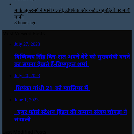
मार्क जुकरबर्ग ने मानी गलती, डीपफेक और कंटेंट गड़बड़ियों पर मांगी
माफी
8 hours ago
Most Viewed Posts
July 27, 2023
दिग्विजय सिंह दिन-रात अपने बेटे को मुख्यमंत्री बनने
का सपना देखते हैं-विष्णुदत्त शर्मा
July 20, 2023
प्रियंका गांधी 21 को ग्वालियर में
June 1, 2023
एयर फोर्स स्टेशन हिंडन की कमान संजय चोपड़ा ने
संभाली
Last Modified Posts